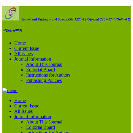
Tunnel and Underground Space
ISSN:1225-1275(Print) 2287-1748(Online)
한
국암반공학회
Home
Current Issue
All Issues
Journal Information
About This Journal
Editorial Board
Instructions for Authors
Publishing Policies
Home
Current Issue
All Issues
Journal Information
About This Journal
Editorial Board
Instructions for Authors