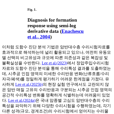
Fig. 1.
Diagnosis for formation
response using semi-log
derivative data (
Enachescu
et al., 2004
)
이처럼 도함수 진단 분석 기법은 암반대수층 수리시험자료를
효과적으로 해석하는데 널리 활용되고 있으나, 여전히 유동모
델 선택의 비고유성과 규모에 따른 의존성과 같은 복잡성 및
불확실성을 수반한다.
Lee et al.(2023)
에서 정압주입수리시험
자료와 도함수 진단 분석을 통해 수리특성 결과를 도출하였는
데, 시추공 인접 영역의 미세한 수리반응 변화(난류흐름/수리
자극/폐색)를 정밀하게 평가하기 어려운 한계점을 가졌다. 유
사하게
Lee et al.(2025b)
의 현장 실험 연구에서도 교란되지 않
은 암반 매질 고유의 수리반응과 구분되는 시추공 인접 영역의
공간적 수리특성 변화를 명확하게 식별하는데 어려움이 있었
다.
Lee et al.(2024a)
은 국내 암종별 고심도 암반대수층의 수리
특성을 파악하기 위해 다양한 수리시험을 수행하였는데, 각기
다른 성격(규모, 경계조건)의 수리시험에서 얻어지는 수리물