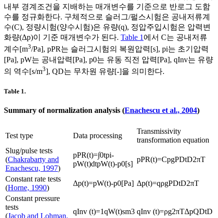
내부 경계조건을 지배하는 매개변수를 기준으로 반로그 도함
수를 정규화한다. 구체적으로 슬러그/펄스시험은 공내저류계
수(
C
), 정량시험(양수시험)은 유량(
q
), 정압주입시험은 압력변
화량(
Δ
p
)이 기준 매개변수가 된다.
Table 1
에서
C
는 공내저류
3
계수[m
/Pa],
p
P
R
는 슬러그시험의 복원압력[s],
p
i
는 초기압력
[Pa],
p
W
는 공내압력[Pa],
p
0
는 유동 직전 압력[Pa],
q
I
n
v
는 유량
3
의 역수[s/m
],
Q
D
는 무차원 유량[-]을 의미한다.
Table 1.
Summary of normalization analysis (
Enachescu et al., 2004
)
Transmissivity
Test type
Data processing
transformation equation
Slug/pulse tests
p
P
R
(
t
)
=
∫
0
t
p
i
-
(
Chakrabarty and
p
P
R
(
t
)
=
Cpg
P
D
t
D
2
π
T
p
W
(
t
)
d
t
p
W
(
t
)
-
p
0
[
s
]
Enachescu, 1997
)
Constant rate tests
Δ
p
(
t
)
=
p
W
(
t
)
-
p
0
[
P
a
]
Δ
p
(
t
)
=
q
ρ
g
P
D
t
D
2
π
T
(
Horne, 1990
)
Constant pressure
tests
q
Inv
(
t
)
=
1
q
W
(
t
)
s
m
3
q
Inv
(
t
)
=
ρ
g
2
π
T
Δ
p
Q
D
t
D
(
Jacob and Lohman,