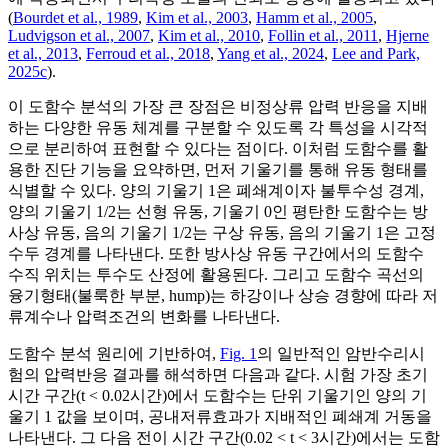
(
Bourdet et al., 1989
,
Kim et al., 2003
,
Hamm et al., 2005
,
Ludvigson et al., 2007
,
Kim et al., 2010
,
Follin et al., 2011
,
Hjerne
et al., 2013
,
Ferroud et al., 2018
,
Yang et al., 2024
,
Lee and Park,
2025c
).
이 도함수 분석의 가장 큰 장점은 비정상류 압력 반응을 지배
하는 다양한 유동 체계를 구분할 수 있도록 각 특성을 시각적
으로 분리하여 표현할 수 있다는 점이다. 이처럼 도함수를 활
용한 진단 기능을 요약하면, 먼저 기울기를 통해 유동 형태를
식별할 수 있다. 양의 기울기 1은 폐쇄계이자 불투수성 경계,
양의 기울기 1/2는 선형 유동, 기울기 0인 평탄한 도함수는 방
사상 유동, 음의 기울기 1/2는 구상 유동, 음의 기울기 1은 고정
수두 경계를 나타낸다. 또한 방사상 유동 구간에서의 도함수
수직 위치는 투수도 산정에 활용된다. 그리고 도함수 곡선의
융기형태(불룩한 부분, hump)는 하강이나 상승 경향에 따라 저
류계수나 압력조건의 변화를 나타낸다.
도함수 분석 원리에 기반하여,
Fig. 1
의 일반적인 암반수리시
험의 압력반응 결과를 해석하면 다음과 같다. 시험 가장 초기
시간 구간(t < 0.02시간)에서 도함수는 단위 기울기인 양의 기
울기 1 값을 보이며, 공내저류효과가 지배적인 폐쇄계 거동을
나타낸다. 그 다음 전이 시간 구간(0.02 < t < 3시간)에서는 도함