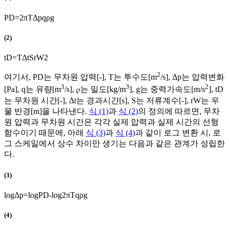
P
D
=
2
π
T
Δ
p
q
ρ
g
(2)
t
D
=
T
Δ
t
S
r
W
2
2
여기서,
P
D
는 무차원 압력[-],
T
는 투수도[m
/s],
Δ
p
는 압력변화
3
3
2
[Pa],
q
는 유량[m
/s], 𝜌는 밀도[kg/m
],
g
는 중력가속도[m/s
],
t
D
는 무차원 시간[-],
Δ
t
는 경과시간[s],
S
는 저류계수[-],
r
W
는 우
물 반경[m]을 나타낸다.
식 (1)
과
식 (2)
의 정의에 따르면, 무차
원 압력과 무차원 시간은 각각 실제 압력과 실제 시간의 선형
함수이기 때문에, 아래
식 (3)
과
식 (4)
과 같이 로그 변환 시, 로
그 스케일에서 상수 차이만 생기는 다음과 같은 관계가 성립한
다.
(3)
log
Δ
p
=
log
P
D
-
log
2
π
T
q
ρ
g
(4)