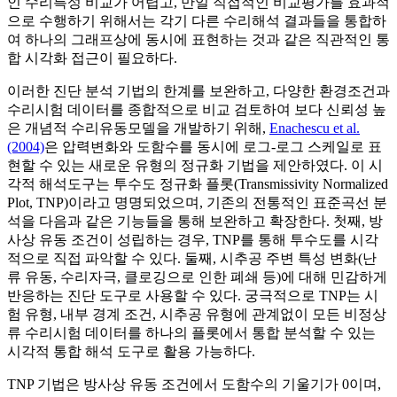
인 수리특성 비교가 어렵고, 만일 직접적인 비교평가를 효과적
으로 수행하기 위해서는 각기 다른 수리해석 결과들을 통합하
여 하나의 그래프상에 동시에 표현하는 것과 같은 직관적인 통
합 시각화 접근이 필요하다.
이러한 진단 분석 기법의 한계를 보완하고, 다양한 환경조건과
수리시험 데이터를 종합적으로 비교 검토하여 보다 신뢰성 높
은 개념적 수리유동모델을 개발하기 위해,
Enachescu et al.
(2004)
은 압력변화와 도함수를 동시에 로그-로그 스케일로 표
현할 수 있는 새로운 유형의 정규화 기법을 제안하였다. 이 시
각적 해석도구는 투수도 정규화 플롯(Transmissivity Normalized
Plot, TNP)이라고 명명되었으며, 기존의 전통적인 표준곡선 분
석을 다음과 같은 기능들을 통해 보완하고 확장한다. 첫째, 방
사상 유동 조건이 성립하는 경우, TNP를 통해 투수도를 시각
적으로 직접 파악할 수 있다. 둘째, 시추공 주변 특성 변화(난
류 유동, 수리자극, 클로깅으로 인한 폐쇄 등)에 대해 민감하게
반응하는 진단 도구로 사용할 수 있다. 궁극적으로 TNP는 시
험 유형, 내부 경계 조건, 시추공 유형에 관계없이 모든 비정상
류 수리시험 데이터를 하나의 플롯에서 통합 분석할 수 있는
시각적 통합 해석 도구로 활용 가능하다.
TNP 기법은 방사상 유동 조건에서 도함수의 기울기가 0이며,