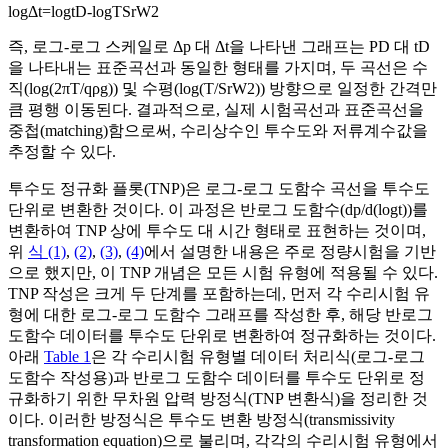
log
Δ
t
=
log
t
D
-
log
T
S
r
W
2
즉, 로그-로그 스케일로
Δ
p
대
Δ
t
을 나타낸 그래프는
P
D
대
t
D
을 나타내는 표준곡선과 동일한 형태를 가지며, 두 곡선은 수
직(
log
(
2
π
T
/
q
ρ
g
)
) 및 수평(
log
(
T
/
S
r
W
2
)
) 방향으로 일정한 간격만
큼 평행 이동된다. 결과적으로, 실제 시험곡선과 표준곡선을
중첩(matching)함으로써, 수리상수인 투수도와 저류계수값을
추정할 수 있다.
투수도 정규화 플롯(TNP)은 로그-로그 도함수 곡선을 투수도
단위로 변환한 것이다. 이 과정은 반로그 도함수(
d
p
/
d
(
log
t
)
)를
변환하여 TNP 상에 투수도 대 시간 형태로 표현하는 것이며,
위
식 (1)
,
(2)
,
(3)
,
(4)
에서 설명한 내용은 주로 정량시험을 기반
으로 했지만, 이 TNP 개념은 모든 시험 유형에 적용될 수 있다.
TNP 작성은 크게 두 단계를 포함하는데, 먼저 각 수리시험 유
형에 대한 로그-로그 도함수 그래프를 작성한 후, 해당 반로그
도함수 데이터를 투수도 단위로 변환하여 정규화하는 것이다.
아래
Table 1
은 각 수리시험 유형별 데이터 처리식(로그-로그
도함수 작성용)과 반로그 도함수 데이터를 투수도 단위로 정
규화하기 위한 무차원 압력 방정식(TNP 변환식)을 정리한 것
이다. 이러한 방정식은 투수도 변환 방정식(transmissivity
transformation equation)으로 불리며, 각각의 수리시험 유형에서