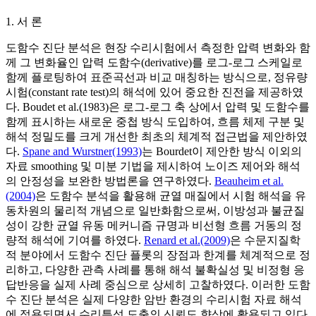
1. 서 론
도함수 진단 분석은 현장 수리시험에서 측정한 압력 변화와 함
께 그 변화율인 압력 도함수(derivative)를 로그-로그 스케일로
함께 플로팅하여 표준곡선과 비교 매칭하는 방식으로, 정유량
시험(constant rate test)의 해석에 있어 중요한 진전을 제공하였
다. Boudet et al.(1983)은 로그-로그 축 상에서 압력 및 도함수를
함께 표시하는 새로운 중첩 방식 도입하여, 흐름 체제 구분 및
해석 정밀도를 크게 개선한 최초의 체계적 접근법을 제안하였
다.
Spane and Wurstner(1993)
는 Bourdet이 제안한 방식 이외의
자료 smoothing 및 미분 기법을 제시하여 노이즈 제어와 해석
의 안정성을 보완한 방법론을 연구하였다.
Beauheim et al.
(2004)
은 도함수 분석을 활용해 균열 매질에서 시험 해석을 유
동차원의 물리적 개념으로 일반화함으로써, 이방성과 불균질
성이 강한 균열 유동 메커니즘 규명과 비선형 흐름 거동의 정
량적 해석에 기여를 하였다.
Renard et al.(2009)
은 수문지질학
적 분야에서 도함수 진단 플롯의 장점과 한계를 체계적으로 정
리하고, 다양한 관측 사례를 통해 해석 불확실성 및 비정형 응
답반응을 실제 사례 중심으로 상세히 고찰하였다. 이러한 도함
수 진단 분석은 실제 다양한 암반 환경의 수리시험 자료 해석
에 적용되면서 수리특성 도출의 신뢰도 향상에 활용되고 있다