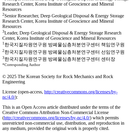
Research Center, Korea Institute of Geoscience and Mineral
Resources
2
Senior Researcher, Deep Geological Disposal & Energy Storage
Research Center, Korea Institute of Geoscience and Mineral
Resources
3
Leader, Deep Geological Disposal & Energy Storage Research
Center, Korea Institute of Geoscience and Mineral Resources
1
한국지질자원연구원 방폐물심층처분연구센터 책임연구원
2
한국지질자원연구원 방폐물심층처분연구센터 선임연구원
3
한국지질자원연구원 방폐물심층처분연구센터 센터장
*Corresponding Author
© 2025 The Korean Society for Rock Mechanics and Rock
Engineering
License (
open-access,
http://creativecommons.org/licenses/by-
nc/4.0/
):
This is an Open Access article distributed under the terms of the
Creative Commons Attribution Non-Commercial License
(
http://creativecommons.org/licenses/by-nc/4.0/
) which permits
unrestricted non-commercial use, distribution, and reproduction in
any medium, provided the original work is properly cited.