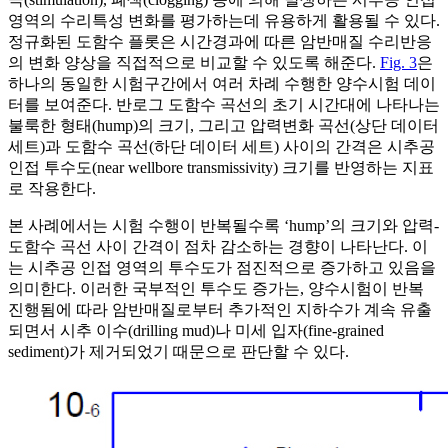
영역의 수리특성 변화를 평가하는데 유용하게 활용될 수 있다.
정규화된 도함수 플롯은 시간경과에 따른 암반매질 수리반응
의 변화 양상을 직접적으로 비교할 수 있도록 해준다.
Fig. 3
은
하나의 동일한 시험구간에서 여러 차례 수행한 양수시험 데이
터를 보여준다. 반로그 도함수 곡선의 초기 시간대에 나타나는
불룩한 형태(hump)의 크기, 그리고 압력변화 곡선(상단 데이터
세트)과 도함수 곡선(하단 데이터 세트) 사이의 간격은 시추공
인접 투수도(near wellbore transmissivity) 크기를 반영하는 지표
로 작용한다.
본 사례에서는 시험 수행이 반복될수록 ‘hump’의 크기와 압력-
도함수 곡선 사이 간격이 점차 감소하는 경향이 나타난다. 이
는 시추공 인접 영역의 투수도가 점진적으로 증가하고 있음을
의미한다. 이러한 국부적인 투수도 증가는, 양수시험이 반복
진행됨에 따라 암반매질로부터 추가적인 지하수가 계속 유출
되면서 시추 이수(drilling mud)나 미세 입자(fine-grained
sediment)가 제거되었기 때문으로 판단할 수 있다.