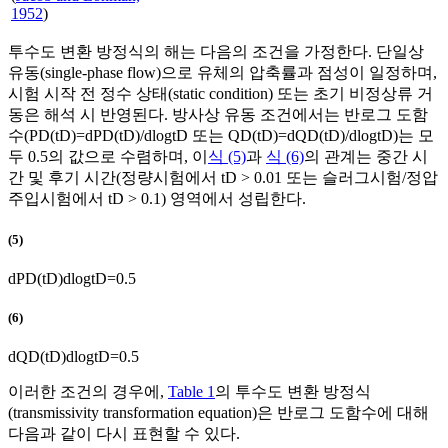
1952
)
투수도 변환 방정식의 해는 다음의 조건을 가정한다. 단일상
유동(single-phase flow)으로 유체의 압축률과 점성이 일정하며,
시험 시작 전 정수 상태(static condition) 또는 초기 비정상류 거
동은 해석 시 반영된다. 방사상 유동 조건에서는 반로그 도함
수(
P
D
(
t
D
)
=
d
P
D
(
t
D
)
/
d
l
o
g
t
D
또는
Q
D
(
t
D
)
=
d
Q
D
(
t
D
)
/
d
l
o
g
t
D
)는 모
두 0.5의 값으로 수렴하며, 이
식 (5)
과
식 (6)
의 관계는 중간 시
간 및 후기 시간(정량시험에서
t
D
> 0.01 또는 슬러그시험/정압
주입시험에서
t
D
> 0.1) 영역에서 성립한다.
(5)
d
P
D
(
t
D
)
d
l
o
g
t
D
=
0
.
5
(6)
d
Q
D
(
t
D
)
d
l
o
g
t
D
=
0
.
5
이러한 조건의 경우에,
Table 1
의 투수도 변환 방정식
(transmissivity transformation equation)은 반로그 도함수에 대해
다음과 같이 다시 표현할 수 있다.