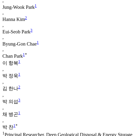
,
1
Jung-Wook Park
,
2
Hanna Kim
,
3
Eui-Seob Park
,
1
Byung-Gon Chae
,
1
*
Chan Park
1
이 항복
,
1
박 정욱
,
2
김 한나
,
3
박 의섭
,
1
채 병곤
,
1
*
박 찬
1
Principal Researcher, Deep Geological Disposal & Energy Storage