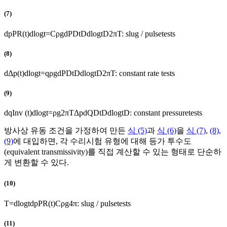
(7)
d
p
P
R
(
t
)
d
l
o
g
t
=
C
ρ
g
d
P
D
t
D
d
l
o
g
t
D
2
π
T
:
slug
/
pulsetests
(8)
d
Δ
p
(
t
)
d
log
t
=
q
ρ
g
d
P
D
t
D
d
log
t
D
2
π
T
:
constant rate tests
(9)
d
q
Inv
(
t
)
d
log
t
=
ρ
g
2
π
T
Δ
p
d
Q
D
t
D
d
logt
D
:
constant pressuretests
방사상 유동 조건을 가정하여 만든
식 (5)
과
식 (6)
을
식 (7)
,
(8)
,
(9)
에 대입하면, 각 수리시험 유형에 대해 등가 투수도
(equivalent transmissivity)를 직접 계산할 수 있는 형태로 단순하
게 변환할 수 있다.
(10)
T
=
d
log
t
d
p
P
R
(
t
)
C
ρ
g
4
π
:
slug
/
pulsetests
(11)