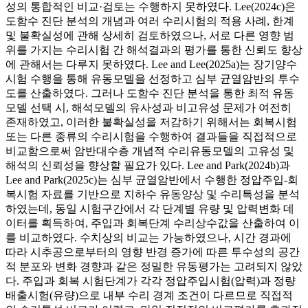
성의 통합적인 비교·검토는 수행하지 못하였다. Lee(2024c)은
도함수 진단 분석의 개념과 여러 수리시험의 적용 사례, 한계
및 불확실성에 관해 상세히 검토하였으나, 서로 다른 영향 범
위를 가지는 수리시험 간 해석결과의 평가를 통한 신뢰도 향상
에 관해서는 다루지 못하였다. Lee and Lee(2025a)는 장기양수
시험 수행을 통해 유동모델을 선정하고 심부 균열암반의 투수
도를 산출하였다. 그러나 도함수 진단 분석을 통한 최적 유동
모델 선택 시, 해석모델의 유사성과 비고유성 문제가 여전히
존재하였고, 이러한 불확실성을 저감하기 위해서는 회복시험
또는 다른 종류의 수리시험을 수행하여 결과들을 직접적으로
비교함으로써 암반대수층 개념적 수리유동모델의 고유성 및
해석의 신뢰성을 향상할 필요가 있다. Lee and Park(2024b)과
Lee and Park(2025c)는 심부 균열암반에서 수행한 정압주입-회
복시험 자료를 기반으로 지하수 유동양상 및 수리특성을 분석
하였는데, 동일 시험구간에서 각 단계별 유량 및 압력변화 데
이터를 획득하여, 주입과 회복단계 수리상수값을 산출하여 이
를 비교하였다. 수치상의 비교는 가능하였으나, 시간 경과에
따라 시추공으로부터의 영향 반경 증가에 따른 투수성의 공간
적 분포와 변화 경향과 같은 정밀한 유동평가는 고려되지 않았
다. 주입과 회복 시험단계가 각각 정압주입시험(압력)과 정량
배출시험(유량)으로 내부 수리 경계 조건이 다르므로 직접적