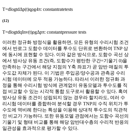
T
=
d
log
t
d
Δ
p
(
t
)
q
ρ
g
4
π
:
constantratetests
(12)
T
=
d
log
t
d
q
I
n
v
(
t
)
ρ
g
Δ
p
π
:
constantpressure tests
이러한 정규화 방정식을 활용하면, 모든 유형의 수리시험 조건
에서 반로그 도함수 데이터를 투수도 단위로 변환하여 TNP 상
에 동시에 표현할 수 있다. 이와 같은 방식으로, 도함수 곡선 상
에서 방사상 유동 조건(즉, 도함수가 평탄한 구간=기울기 0)을
만족하는 구간에서 해당 지점의 Y축 좌표가 곧 암반 매질의 투
수도값 자체가 된다. 이 기법은 주입공/양수공과 관측공 수리
시험 데이터에 모두 적용 가능하다. 따라서 이러한 정규화 과
정을 통해 수리시험 방식에 관계없이 유동모델과 투수도를 직
접 비교할 수 있는 시각적 통합 도구로서 활용할 수 있다. 혹여
방사상 유동 조건이 성립되지 않는 경우라 할지라도, 여러 수
리시험 데이터를 종합하여 분석할 경우 TNP의 수직 위치가 투
수도에 역비례 한다는 특성을 이용해 상대적 투수도의 직관적
인 비교가 가능하다. 또한 유동모델 관점에서는 도함수 곡선의
기울기 및 형태 비교를 통해 해당 암반대수층의 수리적 반응의
일관성을 효과적으로 평가할 수 있다.