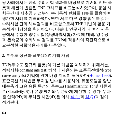
용 사례에서는 단일 수리시험 결과를 바탕으로 기존의 진단 플
롯과 새롭게 변환된 TNP 그래프를 비교분석하였으며, 동일 시
험구간 내 시추공 인접부의 수리특성 변화를 TNP를 활용하여
평가한 사례를 기술하였다. 또한 서로 다른 영향 범위를 갖는
수리시험 간의 해석결과를 비교함으로써 TNP 기법의 활용 가
능성과 타당성을 확인하였다. 더불어, 연구지역 내 여러 시추
공에서 수행한 양수시험(정량배출시험) 자료에 대해, 양수공
과 관측공의 수리해석 결과를 TNP에 적용하여 직관적으로 비
교분석한 복합적용사례를 다루었다.
2. 투수도 정규화 플롯(TNP) 기법 개념
TNP(투수도 정규화 플롯)의 기본 개념을 이해하기 위해서는,
정량시험(constant rate test) 해석에 사용되는 표준곡선해석(type
curve analysis) 기법에 관한 배경 지식이 필요하다(
Horne, 1990
).
표준곡선 해석법은 무차원 변수를 사용하여, 유동모델을 암반
대수층의 고유 유동 특성인 투수도(Transmissivity, T) 및 저류계
수(Storativity, S)나 유량 크기와 무관하게 계산할 수 있다. 무차
원 압력(
P
D
)과 무차원 시간(
t
D
)은 아래
식 (1)
과
식 (2)
과 같이
정의된다.
(1)