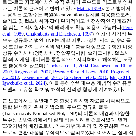
로그-로그 좌표계에서의 수직 위치가 투수도를 역으로 반영한
다는 이론적 근거에 기반하고 있다(
Mattar, 1999
). 본 기법에서
사용되는 도함수는 복원(deconvolution) 절차를 적용함으로써,
슬러그 및 펄스시험과 같이 단기적이고 비정상적인 경계조건
을 갖는 수리시험자료의 해석에도 확장 적용이 가능하다(
Peres
et al., 1989
,
Chakrabarty and Enachescu, 1997
). 이처럼 시각적 투
수도 정규화 기법인 TNP는 개발 이후, 다양한 지질 및 수리특
성 조건을 가지는 해외의 암반대수층을 대상으로 수행된 비정
상류 수리시험(정량시험, 정압주입시험, 슬러그시험, 펄스시
험)의 시계열 데이터를 통합적으로 시각화하고 해석하는 도구
로 활용되어 왔으며(
Enachescu et al., 2004
,
Enachescu and Rham,
2007
,
Rogers et al., 2007
,
Pesendorfer and Loew, 2010
,
Rogers et
al., 2012
,
Takeuchi et al., 2013
,
Enachescu et al., 2016
,
Ishii, 2018
,
Igwebuike et al., 2024
), 이를 통해 암반대수층 개념적 수리유동
모델의 고유성 확보 및 해석의 신뢰성 향상에 기여해왔다.
본 보고에서는 암반대수층 현장수리시험 자료를 시각적으로
통합 분석하기 위한 기법으로, 투수도 정규화 플롯
(Transmissivity Normalized Plot, TNP)의 이론적 배경과 다양한
투수성 암반환경에서의 실제 적용 사례를 검토하였다. 먼저
TNP 기법의 배경으로서, 기본 개념과 원리 및 정규화된 투수
도로의 변환 과정을 수직적으로 살펴보았다. 이어지는 실제 적