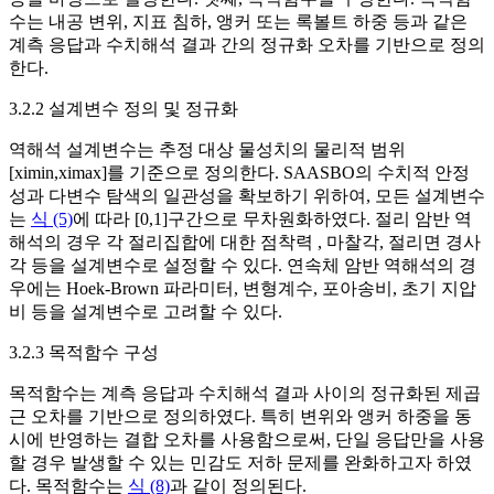
수는 내공 변위, 지표 침하, 앵커 또는 록볼트 하중 등과 같은
계측 응답과 수치해석 결과 간의 정규화 오차를 기반으로 정의
한다.
3.2.2 설계변수 정의 및 정규화
역해석 설계변수는 추정 대상 물성치의 물리적 범위
[
x
i
min
,
x
i
max
]
를 기준으로 정의한다. SAASBO의 수치적 안정
성과 다변수 탐색의 일관성을 확보하기 위하여, 모든 설계변수
는
식 (5)
에 따라
[
0
,
1
]
구간으로 무차원화하였다. 절리 암반 역
해석의 경우 각 절리집합에 대한 점착력 , 마찰각, 절리면 경사
각 등을 설계변수로 설정할 수 있다. 연속체 암반 역해석의 경
우에는 Hoek-Brown 파라미터, 변형계수, 포아송비, 초기 지압
비 등을 설계변수로 고려할 수 있다.
3.2.3 목적함수 구성
목적함수는 계측 응답과 수치해석 결과 사이의 정규화된 제곱
근 오차를 기반으로 정의하였다. 특히 변위와 앵커 하중을 동
시에 반영하는 결합 오차를 사용함으로써, 단일 응답만을 사용
할 경우 발생할 수 있는 민감도 저하 문제를 완화하고자 하였
다. 목적함수는
식 (8)
과 같이 정의된다.