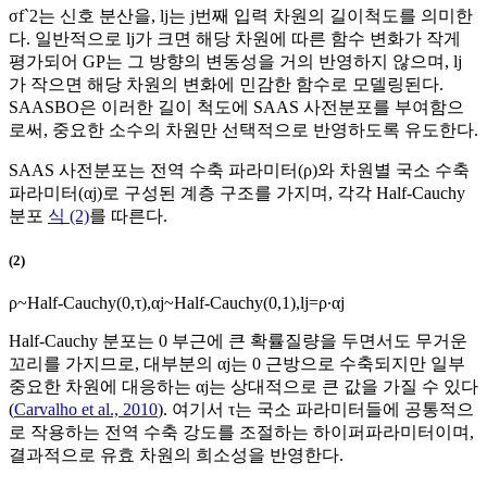
σ
f
`
2
는 신호 분산을,
l
j
는
j
번째 입력 차원의 길이척도를 의미한
다. 일반적으로
l
j
가 크면 해당 차원에 따른 함수 변화가 작게
평가되어 GP는 그 방향의 변동성을 거의 반영하지 않으며,
l
j
가 작으면 해당 차원의 변화에 민감한 함수로 모델링된다.
SAASBO은 이러한 길이 척도에 SAAS 사전분포를 부여함으
로써, 중요한 소수의 차원만 선택적으로 반영하도록 유도한다.
SAAS 사전분포는 전역 수축 파라미터(
ρ
)와 차원별 국소 수축
파라미터(
α
j
)로 구성된 계층 구조를 가지며, 각각 Half-Cauchy
분포
식 (2)
를 따른다.
(2)
ρ
~
H
a
l
f
-
C
a
u
c
h
y
(
0
,
τ
)
,
α
j
~
H
a
l
f
-
C
a
u
c
h
y
(
0
,
1
)
,
l
j
=
ρ
∙
α
j
Half-Cauchy 분포는 0 부근에 큰 확률질량을 두면서도 무거운
꼬리를 가지므로, 대부분의
α
j
는 0 근방으로 수축되지만 일부
중요한 차원에 대응하는
α
j
는 상대적으로 큰 값을 가질 수 있다
(
Carvalho et al., 2010
). 여기서
τ
는 국소 파라미터들에 공통적으
로 작용하는 전역 수축 강도를 조절하는 하이퍼파라미터이며,
결과적으로 유효 차원의 희소성을 반영한다.