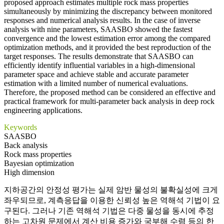
proposed approach estimates multiple rock mass properties
simultaneously by minimizing the discrepancy between monitored
responses and numerical analysis results. In the case of inverse
analysis with nine parameters, SAASBO showed the fastest
convergence and the lowest estimation error among the compared
optimization methods, and it provided the best reproduction of the
target responses. The results demonstrate that SAASBO can
efficiently identify influential variables in a high-dimensional
parameter space and achieve stable and accurate parameter
estimation with a limited number of numerical evaluations.
Therefore, the proposed method can be considered an effective and
practical framework for multi-parameter back analysis in deep rock
engineering applications.
Keywords
SAASBO
Back analysis
Rock mass properties
Bayesian optimization
High dimension
지하공간의 안정성 평가는 실제 암반 물성의 불확실성에 크게
좌우되므로, 계측응답을 이용한 신뢰성 높은 역해석 기법이 요
구된다. 그러나 기존 역해석 기법은 다중 물성을 동시에 추정
하는 고차원 문제에서 계산 비용 증가와 국부해 수렴 등의 한