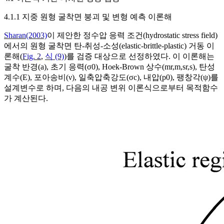
4.1.1 지중 원형 굴착면 붕괴 및 변형 예측 이론해
Sharan(2003)
이 제안한 정수압 응력 조건(hydrostatic stress field)
에서의 원형 굴착면 탄-취성-소성(elastic-brittle-plastic) 거동 이
론해(
Fig. 2
,
식 (9)
)를 검증 대상으로 선정하였다. 이 이론해는
굴착 반경(
a
), 초기 응력(
σ
0
), Hoek-Brown 상수(
m
r
,
m
,
s
r
,
s
), 탄성
계수(
E
), 포아송비(
ν
), 일축압축강도(
σ
c
), 내압(
p
0
), 팽창각(
ψ
)를
설계변수로 하며, 다음의 내공 변위 이론식으로부터 목적함수
가 계산된다.