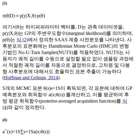
(3)
π
(
θ
|
D
)
∝
p
(
y
|
X
,
θ
)
∙
p
(
θ
)
여기서
θ
는 하이퍼파라미터 벡터를,
D
는 관측 데이터셋을,
p
(
y
|
X
,
θ
)
는 GP의 주변우도함수(marginal likelihood)를 의미하며,
p
(
θ
)
는
식 (2)
에서 정의한 SAAS 계층 사전분포를 나타낸다. 사
후분포의 표본화에는 Hamiltonian Monte Carlo (HMC)의 변형
기법인 No-U-Turn Sampler(NUTS)를 적용하였다. NUTS는 사
용자가 궤적 길이를 수동으로 설정할 필요 없이 샘플링 과정에
서 적절한 궤적 길이를 자동으로 결정하므로, 고차원 및 다봉
형 사후분포에 대해서도 효율적인 표본 추출이 가능하다
(
Hoffman and Gelman, 2014
).
S
개의 MCMC 표본
θ
(
s
)
s
=
1
S
이 획득되면, 각 표본에 대하여 GP
예측분포와 취득함수
a
(
x
;
θ
(
s
)
)
를계산하고, 이를 평균하여 후
방 평균 취득함수(posterior-averaged acquisition function)를
식
(4)
와 같이 정의한다.
(4)
a
¯
(
x
)
=
1
S
∑
s
=
1
S
a
(
x
;
θ
(
s
)
)