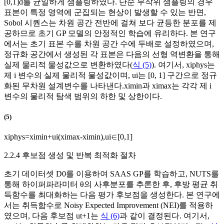
[
0
,
1
]
d
를 균일하게 샘플링하였다. 단순 무작위 샘플링의 경우
표본이 특정 영역에 군집되는 현상이 발생할 수 있는 반면,
Sobol 시퀀스는 차원 공간 전반에 걸쳐 보다 균등한 분포를 제
공하므로 초기 GP 모델의 안정적인 학습에 유리하다. 본 연구
에서는 초기 표본 수를 차원 공간 수에 두배로 설정하였으며,
정규화 공간에서 생성된 각 표본은 다음의 선형 역변환을 통해
실제 물리적 물성값으로 변환하였다(
식 (5)
). 여기서,
x
i
p
h
y
s
는
제 i 변수의 실제 물리적 물성값이며,
u
i
는 [0, 1] 구간으로 정규
화된 무차원 설계변수를 나타낸다.
x
i
min
과
x
i
max
는 각각 제 i
변수의 물리적 탐색 범위의 하한 및 상한이다.
(5)
x
i
p
h
y
s
=
x
i
min
+
u
i
(
x
i
max
-
x
i
min
)
,
u
i
∈
[
0
,
1
]
2.2.4 후보점 생성 및 반복 최적화 절차
초기 데이터셋
D
0
를 이용하여 SAAS GP를 학습하고, NUTS를
통해 하이퍼파라미터
θ
의 사후분포를 추론한 후, 후방 평균 취
득함수를 최대화하는 다음 평가 후보점을 생성한다. 본 연구에
서는 취득함수로 Noisy Expected Improvement (NEI)를 적용하
였으며, 다음 후보점
u
t
+
1
는
식 (6)
과 같이 결정된다. 여기서,