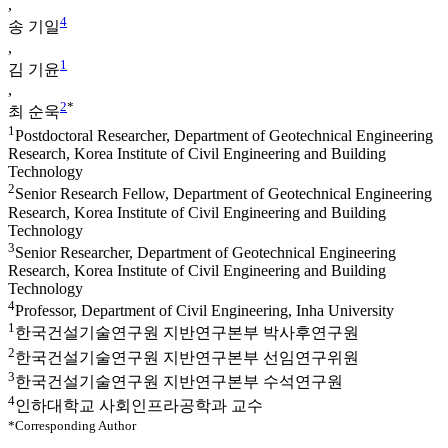
,
4
송 기일
,
1
김 기윤
,
2
*
최 순욱
1
Postdoctoral Researcher, Department of Geotechnical Engineering
Research, Korea Institute of Civil Engineering and Building
Technology
2
Senior Research Fellow, Department of Geotechnical Engineering
Research, Korea Institute of Civil Engineering and Building
Technology
3
Senior Researcher, Department of Geotechnical Engineering
Research, Korea Institute of Civil Engineering and Building
Technology
4
Professor, Department of Civil Engineering, Inha University
1
한국건설기술연구원 지반연구본부 박사후연구원
2
한국건설기술연구원 지반연구본부 선임연구위원
3
한국건설기술연구원 지반연구본부 수석연구원
4
인하대학교 사회인프라공학과 교수
*Corresponding Author