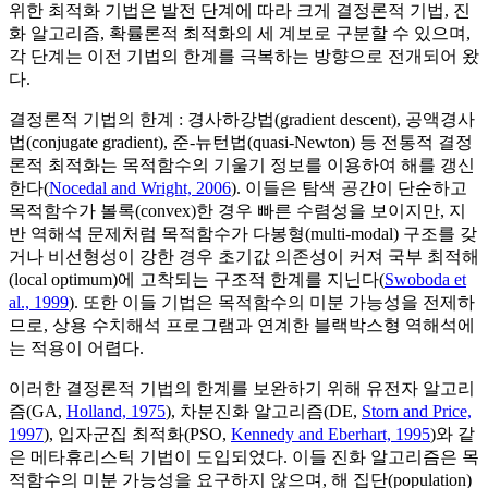
위한 최적화 기법은 발전 단계에 따라 크게 결정론적 기법, 진
화 알고리즘, 확률론적 최적화의 세 계보로 구분할 수 있으며,
각 단계는 이전 기법의 한계를 극복하는 방향으로 전개되어 왔
다.
결정론적 기법의 한계 : 경사하강법(gradient descent), 공액경사
법(conjugate gradient), 준-뉴턴법(quasi-Newton) 등 전통적 결정
론적 최적화는 목적함수의 기울기 정보를 이용하여 해를 갱신
한다(
Nocedal and Wright, 2006
). 이들은 탐색 공간이 단순하고
목적함수가 볼록(convex)한 경우 빠른 수렴성을 보이지만, 지
반 역해석 문제처럼 목적함수가 다봉형(multi-modal) 구조를 갖
거나 비선형성이 강한 경우 초기값 의존성이 커져 국부 최적해
(local optimum)에 고착되는 구조적 한계를 지닌다(
Swoboda et
al., 1999
). 또한 이들 기법은 목적함수의 미분 가능성을 전제하
므로, 상용 수치해석 프로그램과 연계한 블랙박스형 역해석에
는 적용이 어렵다.
이러한 결정론적 기법의 한계를 보완하기 위해 유전자 알고리
즘(GA,
Holland, 1975
), 차분진화 알고리즘(DE,
Storn and Price,
1997
), 입자군집 최적화(PSO,
Kennedy and Eberhart, 1995
)와 같
은 메타휴리스틱 기법이 도입되었다. 이들 진화 알고리즘은 목
적함수의 미분 가능성을 요구하지 않으며, 해 집단(population)