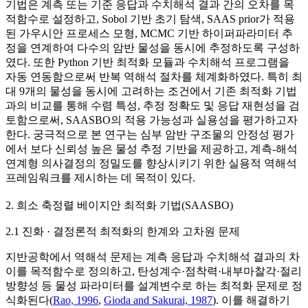
기법은 계측 또는 기준 응답과 수치해석 결과 간의 오차를 목
적함수로 설정하고, Sobol 기반 초기 탐색, SAAS prior가 적용
된 가우시안 프로세스 모형, MCMC 기반 하이퍼파라미터 추
정을 연계하여 다수의 암반 물성을 동시에 추정하도록 구성하
였다. 또한 Python 기반 최적화 모듈과 수치해석 프로그램을
자동 연동함으로써 반복 역해석 절차를 체계화하였다. 특히 최
대 9개의 물성을 동시에 고려하는 조건에서 기존 최적화 기법
과의 비교를 통해 수렴 특성, 추정 정확도 및 응답 재현성을 검
토함으로써, SAASBO의 적용 가능성과 실용성을 평가하고자
한다. 궁극적으로 본 연구는 심부 암반 구조물의 안정성 평가
에서 보다 신뢰성 높은 물성 추정 기반을 제공하고, 계측-해석
연계형 의사결정의 정밀도를 향상시키기 위한 실용적 역해석
프레임워크를 제시하는 데 목적이 있다.
2. 희소 축정렬 베이지안 최적화 기법(SAASBO)
2.1 진화 · 결정론적 최적화의 한계와 고차원 문제
지반공학에서 역해석 문제는 계측 응답과 수치해석 결과의 차
이를 목적함수로 정의하고, 탄성계수·점착력·내부마찰각·절리
방향성 등 물성 파라미터를 설계변수로 하는 최적화 문제로 정
식화된다(
Rao, 1996
,
Gioda and Sakurai, 1987
). 이를 해결하기