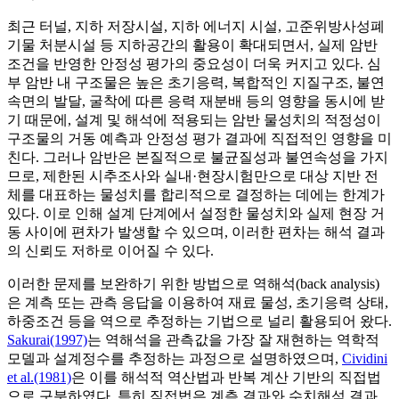
최근 터널, 지하 저장시설, 지하 에너지 시설, 고준위방사성폐
기물 처분시설 등 지하공간의 활용이 확대되면서, 실제 암반
조건을 반영한 안정성 평가의 중요성이 더욱 커지고 있다. 심
부 암반 내 구조물은 높은 초기응력, 복합적인 지질구조, 불연
속면의 발달, 굴착에 따른 응력 재분배 등의 영향을 동시에 받
기 때문에, 설계 및 해석에 적용되는 암반 물성치의 적정성이
구조물의 거동 예측과 안정성 평가 결과에 직접적인 영향을 미
친다. 그러나 암반은 본질적으로 불균질성과 불연속성을 가지
므로, 제한된 시추조사와 실내·현장시험만으로 대상 지반 전
체를 대표하는 물성치를 합리적으로 결정하는 데에는 한계가
있다. 이로 인해 설계 단계에서 설정한 물성치와 실제 현장 거
동 사이에 편차가 발생할 수 있으며, 이러한 편차는 해석 결과
의 신뢰도 저하로 이어질 수 있다.
이러한 문제를 보완하기 위한 방법으로 역해석(back analysis)
은 계측 또는 관측 응답을 이용하여 재료 물성, 초기응력 상태,
하중조건 등을 역으로 추정하는 기법으로 널리 활용되어 왔다.
Sakurai(1997)
는 역해석을 관측값을 가장 잘 재현하는 역학적
모델과 설계정수를 추정하는 과정으로 설명하였으며,
Cividini
et al.(1981)
은 이를 해석적 역산법과 반복 계산 기반의 직접법
으로 구분하였다. 특히 직접법은 계측 결과와 수치해석 결과