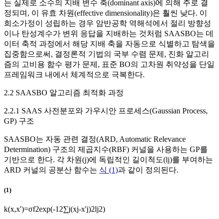
는 실제로 소수의 지배 변수 축(dominant axis)에 의해 주로 결
정되며, 이 유효 차원(effective dimensionality)은 훨씬 낮다. 이
희소가정이 성립하는 경우 암반공학 역해석에서 절리 방향성
이나 탄성계수가 변위 응답을 지배하는 것처럼 SAASBO는 데
이터 축적 과정에서 해당 지배 축을 자동으로 식별하고 탐색을
집중함으로써, 결정론적 기법의 국부 수렴 문제, 진화 알고리
즘의 고비용 함수 평가 문제, 표준 BO의 고차원 취약성을 단일
프레임워크 내에서 체계적으로 극복한다.
2.2 SAASBO 알고리즘 최적화 과정
2.2.1 SAAS 사전분포와 가우시안 프로세스(Gaussian Process,
GP) 구조
SAASBO는 자동 관련 결정(ARD, Automatic Relevance
Determination) 구조의 제곱지수(RBF) 커널을 사용하는 GP를
기반으로 한다. 각 차원(
j
)에 독립적인 길이척도(
l
j
)를 부여하는
ARD 커널의 공분산 함수는
식 (1)
과 같이 정의된다.
(1)
k
(
x
,
x
'
)
=
σ
f
2
exp
(
-
1
2
∑
j
(
x
j
-
x
'
j
)
2
l
j
2
)