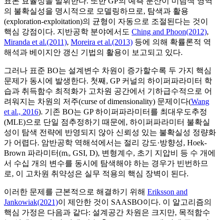
표본 효율성을 발휘한다. 또한 GP의 예측 분산이 미탐색 영역
의 불확실성을 명시적으로 모델링하므로, 탐색과 활용
(exploration-exploitation)의 균형이 자동으로 조절된다는 것이
핵심 강점이다. 지반공학 분야에서도
Ching and Phoon(2012)
,
Miranda et al.(2011)
,
Moreira et al.(2013)
등에 의해 확률론적 역
해석과 베이지안 갱신 기법의 활용이 보고되고 있다.
그러나 표준 BO는 설계변수 차원이 증가할수록 두 가지 핵심
문제가 동시에 발생한다. 첫째, GP 커널의 하이퍼파라미터 학
습과 취득함수 최적화가 고차원 공간에서 기하급수적으로 어
려워지는 차원의 저주(curse of dimensionality) 문제이다(
Wang
et al., 2016
). 기존 BO는 GP 하이퍼파라미터를 최대우도추정
(MLE)으로 단일 점추정하기 때문에, 하이퍼파라미터 불확실
성이 탐색 전략에 반영되지 않아 신뢰성 있는 불확실성 정량화
가 어렵다. 암반공학 역해석에서는 절리 강도·방향성, Hoek-
Brown 파라미터(mᵢ, GSI, D), 변형계수, 초기 지압비 등 수 개에
서 수십 개의 변수를 동시에 탐색해야 하는 경우가 빈번하므
로, 이 고차원 취약성은 실무 적용의 핵심 장벽이 된다.
이러한 문제를 근본적으로 해결하기 위해
Eriksson and
Jankowiak(2021)
이 제안한 것이 SAASBO이다. 이 알고리즘의
핵심 가정은 다음과 같다: 설계공간 차원은 크지만, 목적함수