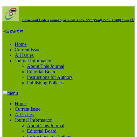
Tunnel and Underground Space
ISSN:1225-1275(Print) 2287-1748(Online)
한
국암반공학회
Home
Current Issue
All Issues
Journal Information
About This Journal
Editorial Board
Instructions for Authors
Publishing Policies
Home
Current Issue
All Issues
Journal Information
About This Journal
Editorial Board
Instructions for Authors