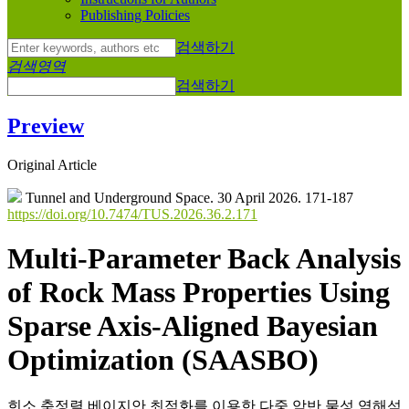
Publishing Policies
검색하기
검색영역
검색하기
Preview
Original Article
Tunnel and Underground Space. 30 April 2026. 171-187
https://doi.org/10.7474/TUS.2026.36.2.171
Multi-Parameter Back Analysis
of Rock Mass Properties Using
Sparse Axis-Aligned Bayesian
Optimization (SAASBO)
희소 축정렬 베이지안 최적화를 이용한 다중 암반 물성 역해석