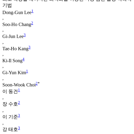
기법
1
Dong-Gun Lee
,
2
Soo-Ho Chang
,
3
Gi-Jun Lee
,
3
Tae-Ho Kang
,
4
Ki-Il Song
,
1
Gi-Yun Kim
,
2
*
Soon-Wook Choi
1
이 동건
,
2
장 수호
,
3
이 기준
,
3
강 태호