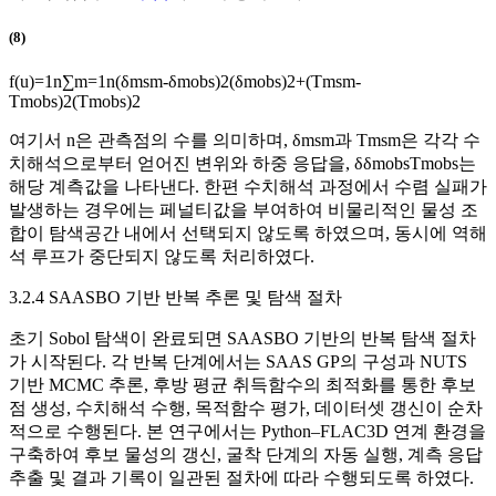
(8)
f
(
u
)
=
1
n
∑
m
=
1
n
(
δ
m
s
m
-
δ
m
o
b
s
)
2
(
δ
m
o
b
s
)
2
+
(
T
m
s
m
-
T
m
o
b
s
)
2
(
T
m
o
b
s
)
2
여기서
n
은 관측점의 수를 의미하며,
δ
m
s
m
과
T
m
s
m
은 각각 수
치해석으로부터 얻어진 변위와 하중 응답을, δ
δ
m
o
b
s
T
m
o
b
s
는
해당 계측값을 나타낸다. 한편 수치해석 과정에서 수렴 실패가
발생하는 경우에는 페널티값을 부여하여 비물리적인 물성 조
합이 탐색공간 내에서 선택되지 않도록 하였으며, 동시에 역해
석 루프가 중단되지 않도록 처리하였다.
3.2.4 SAASBO 기반 반복 추론 및 탐색 절차
초기 Sobol 탐색이 완료되면 SAASBO 기반의 반복 탐색 절차
가 시작된다. 각 반복 단계에서는 SAAS GP의 구성과 NUTS
기반 MCMC 추론, 후방 평균 취득함수의 최적화를 통한 후보
점 생성, 수치해석 수행, 목적함수 평가, 데이터셋 갱신이 순차
적으로 수행된다. 본 연구에서는 Python–FLAC3D 연계 환경을
구축하여 후보 물성의 갱신, 굴착 단계의 자동 실행, 계측 응답
추출 및 결과 기록이 일관된 절차에 따라 수행되도록 하였다.