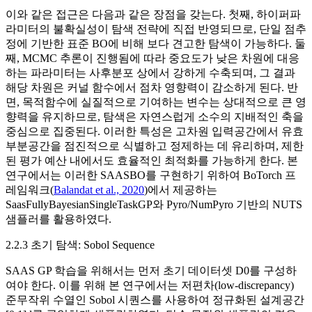
이와 같은 접근은 다음과 같은 장점을 갖는다. 첫째, 하이퍼파
라미터의 불확실성이 탐색 전략에 직접 반영되므로, 단일 점추
정에 기반한 표준 BO에 비해 보다 견고한 탐색이 가능하다. 둘
째, MCMC 추론이 진행됨에 따라 중요도가 낮은 차원에 대응
하는 파라미터는 사후분포 상에서 강하게 수축되며, 그 결과
해당 차원은 커널 함수에서 점차 영향력이 감소하게 된다. 반
면, 목적함수에 실질적으로 기여하는 변수는 상대적으로 큰 영
향력을 유지하므로, 탐색은 자연스럽게 소수의 지배적인 축을
중심으로 집중된다. 이러한 특성은 고차원 입력공간에서 유효
부분공간을 점진적으로 식별하고 정제하는 데 유리하며, 제한
된 평가 예산 내에서도 효율적인 최적화를 가능하게 한다. 본
연구에서는 이러한 SAASBO를 구현하기 위하여 BoTorch 프
레임워크(
Balandat et al., 2020
)에서 제공하는
SaasFullyBayesianSingleTaskGP와 Pyro/NumPyro 기반의 NUTS
샘플러를 활용하였다.
2.2.3 초기 탐색: Sobol Sequence
SAAS GP 학습을 위해서는 먼저 초기 데이터셋
D
0
를 구성하
여야 한다. 이를 위해 본 연구에서는 저편차(low-discrepancy)
준무작위 수열인 Sobol 시퀀스를 사용하여 정규화된 설계공간