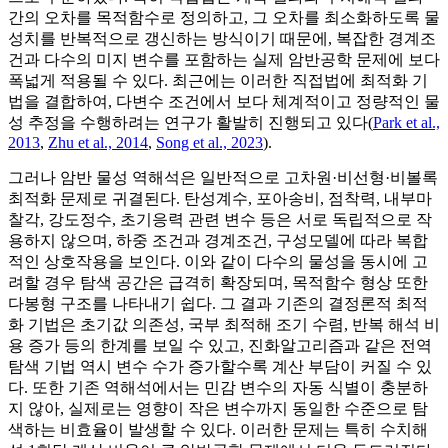
간의 오차를 목적함수로 정의하고, 그 오차를 최소화하도록 물
성치를 반복적으로 갱신하는 방식이기 때문에, 복잡한 경계조
건과 다수의 미지 변수를 포함하는 실제 암반공학 문제에 보다
폭넓게 적용될 수 있다. 최근에는 이러한 직접법에 최적화 기
법을 결합하여, 다변수 조건에서 보다 체계적이고 정량적인 물
성 추정을 수행하려는 연구가 활발히 진행되고 있다(
Park et al.,
2013
,
Zhu et al., 2014
,
Song et al., 2023
).
그러나 암반 물성 역해석은 일반적으로 고차원·비선형·비볼록
최적화 문제로 귀결된다. 탄성계수, 포아송비, 점착력, 내부마
찰각, 강도정수, 초기응력 관련 변수 등은 서로 독립적으로 작
용하지 않으며, 하중 조건과 경계조건, 구성모델에 따라 복합
적인 상호작용을 보인다. 이와 같이 다수의 물성을 동시에 고
려할 경우 탐색 공간은 급격히 확장되며, 목적함수 형상 또한
다봉형 구조를 나타내기 쉽다. 그 결과 기존의 결정론적 최적
화 기법은 초기값 의존성, 국부 최적해 조기 수렴, 반복 해석 비
용 증가 등의 한계를 보일 수 있고, 진화알고리즘과 같은 전역
탐색 기법 역시 변수 수가 증가할수록 계산 부담이 커질 수 있
다. 또한 기존 역해석에서는 민감 변수의 자동 식별이 충분하
지 않아, 실제로는 영향이 작은 변수까지 동일한 수준으로 탐
색하는 비효율이 발생할 수 있다. 이러한 문제는 특히 수치해