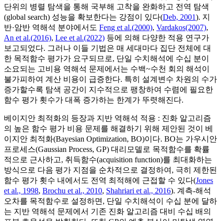
단위의 병렬 탐색을 통해 국부해 고착을 완화하고 전역 탐색
(global search) 성능을 확보한다는 강점이 있다(
Deb, 2001
). 지
반·암반 역해석 분야에서도
Feng et al.(2000)
,
Vardakos(2007)
,
An et al.(2016)
,
Lee et al.(2022)
등에 의해 다양한 적용 연구가
보고되었다. 그러나 이들 기법은 매 세대마다 집단 전체에 대
한 목적함수 평가가 요구되므로, 단일 수치해석에 수십 분이
소요되는 고비용 역해석 문제에서는 수백~수천 회의 해석이
불가피하여 계산 비용이 급증한다. 특히 설계변수 차원의 수가
증가할수록 탐색 공간이 지수적으로 팽창하여 수렴에 필요한
함수 평가 횟수가 대폭 증가하는 한계가 뚜렷해진다.
베이지안 최적화의 등장과 지반 역해석 적용 : 진화 알고리즘
의 높은 함수 평가 비용 문제를 해결하기 위해 제안된 것이 베
이지안 최적화(Bayesian Optimization, BO)이다. BO는 가우시안
프로세스(Gaussian Process, GP) 대리모델로 목적함수를 확률
적으로 근사하고, 취득함수(acquisition function)를 최대화하는
방식으로 다음 평가 지점을 순차적으로 결정하여, 극히 제한된
함수 평가 횟수 내에서도 전역 최적해에 근접할 수 있다(
Jones
et al., 1998
,
Brochu et al., 2010
,
Shahriari et al., 2016
). 계측-해석
오차를 목적함수로 설정하면, 단일 수치해석이 수십 분에 달하
는 지반 역해석 문제에서 기존 진화 알고리즘 대비 수십 배의