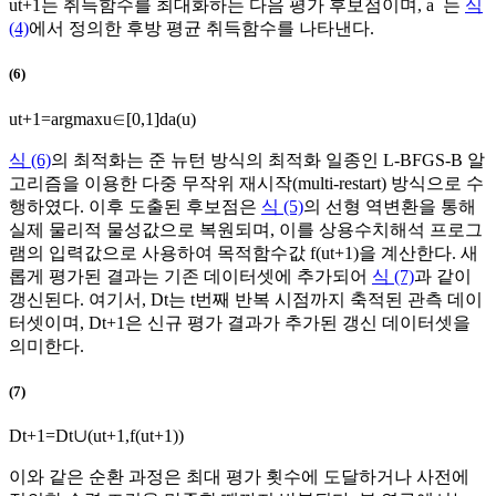
u
t
+
1
는 취득함수를 최대화하는 다음 평가 후보점이며,
a
¯
는
식
(4)
에서 정의한 후방 평균 취득함수를 나타낸다.
(6)
u
t
+
1
=
arg
max
u
∈
[
0
,
1
]
d
a
(
u
)
식 (6)
의 최적화는 준 뉴턴 방식의 최적화 일종인 L-BFGS-B 알
고리즘을 이용한 다중 무작위 재시작(multi-restart) 방식으로 수
행하였다. 이후 도출된 후보점은
식 (5)
의 선형 역변환을 통해
실제 물리적 물성값으로 복원되며, 이를 상용수치해석 프로그
램의 입력값으로 사용하여 목적함수값
f
(
u
t
+
1
)
을 계산한다. 새
롭게 평가된 결과는 기존 데이터셋에 추가되어
식 (7)
과 같이
갱신된다. 여기서,
D
t
는 t번째 반복 시점까지 축적된 관측 데이
터셋이며,
D
t
+
1
은 신규 평가 결과가 추가된 갱신 데이터셋을
의미한다.
(7)
D
t
+
1
=
D
t
∪
(
u
t
+
1
,
f
(
u
t
+
1
)
)
이와 같은 순환 과정은 최대 평가 횟수에 도달하거나 사전에