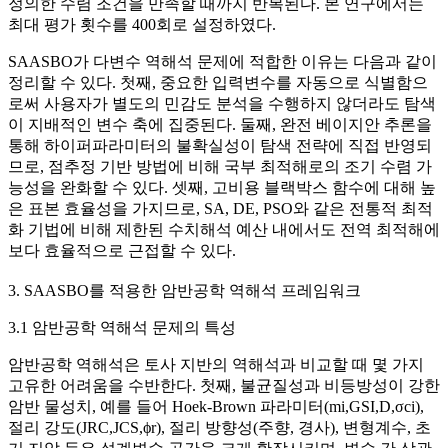
정의한 수렴 조건을 만족할 때까지 반복된다. 본 연구에서는
최대 평가 횟수를 400회로 설정하였다.
SAASBO가 다변수 역해석 문제에 적합한 이유는 다음과 같이
정리할 수 있다. 첫째, 중요한 입력변수를 자동으로 식별함으
로써 사용자가 별도의 민감도 분석을 수행하지 않더라도 탐색
이 지배적인 변수 축에 집중된다. 둘째, 완전 베이지안 추론을
통해 하이퍼파라미터의 불확실성이 탐색 전략에 직접 반영되
므로, 점추정 기반 방법에 비해 국부 최적해로의 조기 수렴 가
능성을 완화할 수 있다. 셋째, 고비용 블랙박스 함수에 대해 높
은 표본 효율성을 가지므로, SA, DE, PSO와 같은 전통적 최적
화 기법에 비해 제한된 수치해석 예산 내에서도 전역 최적해에
보다 효율적으로 근접할 수 있다.
3. SAASBO를 적용한 암반공학 역해석 프레임워크
3.1 암반공학 역해석 문제의 특성
암반공학 역해석은 토사 지반의 역해석과 비교할 때 몇 가지
고유한 어려움을 수반한다. 첫째, 불균질성과 비등방성이 강한
암반 물성치, 예를 들어 Hoek-Brown 파라미터(
m
i
,
G
S
I
,
D
,
σ
c
i
),
절리 강도(
J
R
C
,
J
C
S
,
ϕ
r
), 절리 방향성(주향, 경사), 변형계수, 초