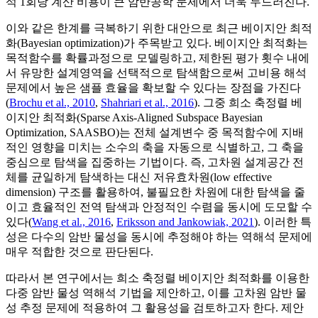
석 1회당 계산 비용이 큰 암반공학 문제에서 더욱 두드러진다.
이와 같은 한계를 극복하기 위한 대안으로 최근 베이지안 최적
화(Bayesian optimization)가 주목받고 있다. 베이지안 최적화는
목적함수를 확률과정으로 모델링하고, 제한된 평가 횟수 내에
서 유망한 설계영역을 선택적으로 탐색함으로써 고비용 해석
문제에서 높은 샘플 효율을 확보할 수 있다는 장점을 가진다
(
Brochu et al., 2010
,
Shahriari et al., 2016
). 그중 희소 축정렬 베
이지안 최적화(Sparse Axis-Aligned Subspace Bayesian
Optimization, SAASBO)는 전체 설계변수 중 목적함수에 지배
적인 영향을 미치는 소수의 축을 자동으로 식별하고, 그 축을
중심으로 탐색을 집중하는 기법이다. 즉, 고차원 설계공간 전
체를 균일하게 탐색하는 대신 저유효차원(low effective
dimension) 구조를 활용하여, 불필요한 차원에 대한 탐색을 줄
이고 효율적인 전역 탐색과 안정적인 수렴을 동시에 도모할 수
있다(
Wang et al., 2016
,
Eriksson and Jankowiak, 2021
). 이러한 특
성은 다수의 암반 물성을 동시에 추정해야 하는 역해석 문제에
매우 적합한 것으로 판단된다.
따라서 본 연구에서는 희소 축정렬 베이지안 최적화를 이용한
다중 암반 물성 역해석 기법을 제안하고, 이를 고차원 암반 물
성 추정 문제에 적용하여 그 활용성을 검토하고자 한다. 제안