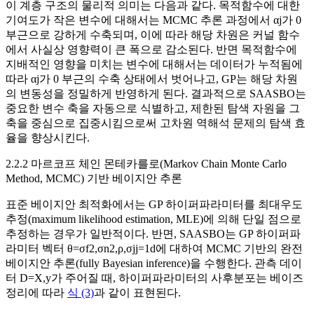
이 계층 구조의 물리적 의미는 다음과 같다. 목적함수에 대한
기여도가 작은 변수에 대해서는 MCMC 추론 과정에서
α
j
가 0
부근으로 강하게 수축되며, 이에 따라 해당 차원은 커널 함수
에서 사실상 영향력이 큰 폭으로 감소된다. 반면 목적함수에
지배적인 영향을 미치는 변수에 대해서는 데이터가 누적됨에
따라
α
j
가 0 부근의 수축 상태에서 벗어나고, GP는 해당 차원
의 변동성을 정밀하게 반영하게 된다. 결과적으로 SAASBO는
중요한 변수 축을 자동으로 식별하고, 제한된 탐색 자원을 그
축을 중심으로 집중시킴으로써 고차원 역해석 문제의 탐색 효
율을 향상시킨다.
2.2.2 마르코프 체인 몬테카를로(Markov Chain Monte Carlo
Method, MCMC) 기반 베이지안 추론
표준 베이지안 최적화에서는 GP 하이퍼파라미터를 최대우도
추정(maximum likelihood estimation, MLE)에 의해 단일 점으로
추정하는 경우가 일반적이다. 반면, SAASBO는 GP 하이퍼파
라미터 벡터
θ
=
σ
f
2
,
σ
n
2
,
ρ
,
σ
j
j
=
1
d
에 대하여 MCMC 기반의 완전
베이지안 추론(fully Bayesian inference)을 수행한다. 관측 데이
터
D
=
X
,
y
가 주어질 때, 하이퍼파라미터의 사후분포는 베이즈
정리에 따라
식 (3)
과 같이 표현된다.