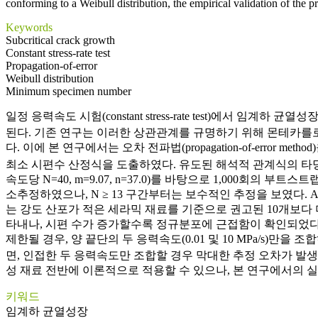
conforming to a Weibull distribution, the empirical validation of the 
Keywords
Subcritical crack growth
Constant stress-rate test
Propagation-of-error
Weibull distribution
Minimum specimen number
일정 응력속도 시험(constant stress-rate test)에서 임계
된다. 기존 연구는 이러한 상관관계를 규명하기 위해 몬테카를로(
다. 이에 본 연구에서는 오차 전파법(propagation-of-error metho
최소 시편수 산정식을 도출하였다. 유도된 해석적 관계식의 타당성을 
속도당 N=40, m=9.07, n=37.0)를 바탕으로 1,000회의 
소추정하였으나, N ≥ 13 구간부터는 보수적인 추정을 보였다. A
는 강도 산포가 적은 세라믹 재료를 기준으로 권고된 10개보다 더 
타내나, 시편 수가 증가할수록 정규분포에 근접함이 확인되었다. 4개 
제한될 경우, 양 끝단의 두 응력속도(0.01 및 10 MPa/s)만을 
면, 인접한 두 응력속도만 조합할 경우 막대한 추정 오차가 발생하
성 재료 전반에 이론적으로 적용할 수 있으나, 본 연구에서의 
키워드
임계하 균열성장