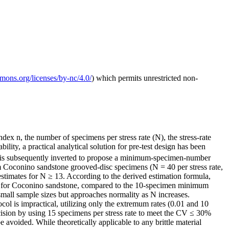
mmons.org/licenses/by-nc/4.0/
) which permits unrestricted non-
index n, the number of specimens per stress rate (N), the stress-rate
lity, a practical analytical solution for pre-test design has been
ich is subsequently inverted to propose a minimum-specimen-number
om Coconino sandstone grooved-disc specimens (N = 40 per stress rate,
 estimates for N ≥ 13. According to the derived estimation formula,
ate for Coconino sandstone, compared to the 10-specimen minimum
t small sample sizes but approaches normality as N increases.
ocol is impractical, utilizing only the extremum rates (0.01 and 10
ecision by using 15 specimens per stress rate to meet the CV ≤ 30%
e avoided. While theoretically applicable to any brittle material