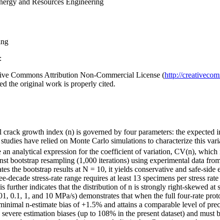
Energy and Resources Engineering
ing
:
reative Commons Attribution Non-Commercial License (
http://creativeco
d the original work is properly cited.
itical crack growth index (n) is governed by four parameters: the expected 
udies have relied on Monte Carlo simulations to characterize this variabi
e an analytical expression for the coefficient of variation, CV(n), wh
nst bootstrap resampling (1,000 iterations) using experimental data fr
es the bootstrap results at N = 10, it yields conservative and safe-side
decade stress-rate range requires at least 13 specimens per stress r
 further indicates that the distribution of n is strongly right-skewed a
.01, 0.1, 1, and 10 MPa/s) demonstrates that when the full four-rate prot
a minimal n-estimate bias of +1.5% and attains a comparable level of pr
s severe estimation biases (up to 108% in the present dataset) and must b