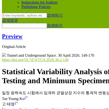
Instructions for Authors
Publishing Policies
검색하기
검색영역
검색하기
Preview
Original Article
Tunnel and Underground Space. 30 April 2026. 149-170
https://doi.org/10.7474/TUS.2026.36.2.149
Statistical Variability Analysis
Testing and Minimum Specimen
일정 응력속도 시험에서 임계하 균열성장 지수의 통계적 변동성
1
*
Tae Young Ko
1
*
고 태영
1