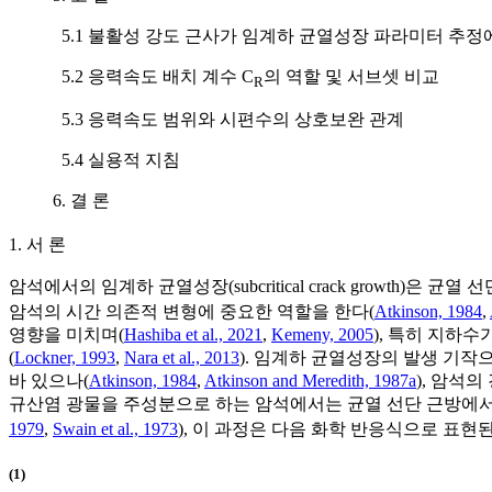
5.1 불활성 강도 근사가 임계하 균열성장 파라미터 추정
5.2 응력속도 배치 계수 C
의 역할 및 서브셋 비교
R
5.3 응력속도 범위와 시편수의 상호보완 관계
5.4 실용적 지침
6. 결 론
1. 서 론
암석에서의 임계하 균열성장(subcritical crack growth)은 균
암석의 시간 의존적 변형에 중요한 역할을 한다(
Atkinson, 1984
,
영향을 미치며(
Hashiba et al., 2021
,
Kemeny, 2005
), 특히 지하
(
Lockner, 1993
,
Nara et al., 2013
). 임계하 균열성장의 발생 기작으로는 응력 부
바 있으나(
Atkinson, 1984
,
Atkinson and Meredith, 1987a
), 암석
규산염 광물을 주성분으로 하는 암석에서는 균열 선단 근방에서
1979
,
Swain et al., 1973
), 이 과정은 다음 화학 반응식으로 표현된
(1)