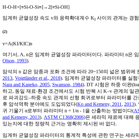
H
-
O
-
H
+
[
≡
S
i
-
O
-
S
i
≡
]
→
2
[
≡
S
i
-
O
H
]
임계하 균열성장 속도 v와 응력확대계수 K
사이의 관계는 경험적 
I
(2)
v
=
A
(
K
I
/
K
I
C
)
n
여기서, A, n은 임계하 균열성장 파라미터이다. 파라미터 n은
Olson, 1993
).
암석의 n 값은 암종과 포화 조건에 따라 20~150의 넓은 범위에
2013
,
Voigtländer et al., 2018
). 임계하 균열성장 파라미터를 실험적으
Nara and Kaneko, 2005
,
Swanson, 1984
). DT 시험은 하중 이완(
하고, 동일 재료·환경 조건에서도 시험 반복 시 K–v 관계의 
로 파괴강도–하중 속도 관계의 선형 회귀로부터 파라미터를 간접 결정하는
후 암석역학 분야에도 도입되었다(
Ko and Kemeny, 2011
,
2013
)
귀 기울기 α로부터 파라미터 n = 1/α - 1을 산출하는 방법이다(
AS
and Kemeny, 2013
).
ASTM C1368(2006)
은 세라믹 재료에 대해 
있는지에 대한 정량적 근거는 명확히 제시된 바 없다.
임계하 균열성장 파라미터의 통계적 특성에 관한 연구는 세라믹