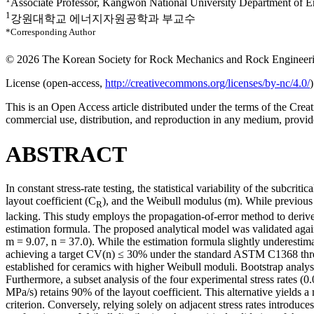
Associate Professor, Kangwon National University Department of 
1
강원대학교 에너지자원공학과 부교수
*Corresponding Author
© 2026 The Korean Society for Rock Mechanics and Rock Engineer
License (
open-access,
http://creativecommons.org/licenses/by-nc/4.0/
)
This is an Open Access article distributed under the terms of the C
commercial use, distribution, and reproduction in any medium, provide
ABSTRACT
In constant stress-rate testing, the statistical variability of the subcr
layout coefficient (C
), and the Weibull modulus (m). While previous st
R
lacking. This study employs the propagation-of-error method to deriv
estimation formula. The proposed analytical model was validated agai
m = 9.07, n = 37.0). While the estimation formula slightly underestimat
achieving a target CV(n) ≤ 30% under the standard ASTM C1368 three-
established for ceramics with higher Weibull moduli. Bootstrap analysis
Furthermore, a subset analysis of the four experimental stress rates (0
MPa/s) retains 90% of the layout coefficient. This alternative yields 
criterion. Conversely, relying solely on adjacent stress rates introduce