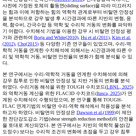
사전에 가정된 토체의 활동면(sliding surface)을 따라 미끄러지
는 힘과 이에 저항하는 힘의 역학적 관계로부터 비탈면 안정성
을 분석하므로 강우 발생 후 시간경과에 따른 지반의 변형, 응
력, 함수비, 간극수압 등 역학 및 수리적 거동의 변화를 파악하
기 어렵다. 수치해석 기법을 이용한 강우 시 비탈면 안정성 평
가와 관련하여
Borja and White(2010)
,
Hu et al.(2011)
,
Kim et al.
(2012)
,
Cho(2015)
등 다양한 기존 연구들이 있었으며, 수리-역
학적 거동을 연계한 수치해석에 의해서는 시간경과에 따른 수
리 및 역학적 거동, 비탈면 안전율의 변화가 함께 분석될 수 있
다.
본 연구에서는 수리-역학적 거동을 연계한 수치해석에 의해
강우 침투로 인한 비탈면 안정성 및 지반 거동의 변화를 분석
하였다. 수리거동 해석을 위한 TOUGH 수치코드(
LBNL, 2025
)
와 역학거동 계산을 위한 FLAC3D 수치코드(
Itasca, 2025
)가 연
계된 수치해석이 수행되었으며, 본 연구를 통해 TOUGH-
FLAC 연계기법의 비탈면 수리-역학 해석에서 적용성을 분석
하고자 하였다. 비탈면의 안정성은
Dawson et al.(1999)
이 제안
한 전단강도감소 기법(shear strength reduction method)의 안전율
을 토대로 계산되었다. 본 연구에서는 지반의 역학적 물성(강
도정수) 보다는 수리적 조건의 변화에 초점을 두고 강우 침투