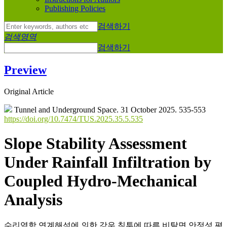
Publishing Policies
검색하기
검색영역
검색하기
Preview
Original Article
Tunnel and Underground Space. 31 October 2025. 535-553
https://doi.org/10.7474/TUS.2025.35.5.535
Slope Stability Assessment
Under Rainfall Infiltration by
Coupled Hydro-Mechanical
Analysis
수리역학 연계해석에 의한 강우 침투에 따른 비탈면 안정성 평