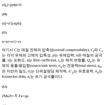
σ
i
j
,
j
+
ρ
m
b
i
=
0
(10)
σ
i
j
=
σ
'
i
j
-
α
p
δ
i
j
(11)
n
=
n
i
+
ϵ
v
1
+
ϵ
v
여기서
C
는 매질 전체의 압축성(overall compressibility),
C
와
C
f
s
는 각각 유체와 고체의 압축성,
p
는 유체압력,
n
은 매질의 공극
률,
s
는 포화도, α는 Biot coefficient,
ε
는 체적 변형률,
Q
는 유
v
w
체의 용출/용입항(source/sink term), σ
는 전응력(total stress), ρ
ij
m
은 지반의 밀도,
b
는 단위질량당 체적력, σ‘
는 유효응력, δ
는
i
ij
ij
Kronecker delta,
n
는 초기 공극률이다.
i
(12)
∂
M
κ
∂
t
=
-
∇
·
F
κ
+
q
κ