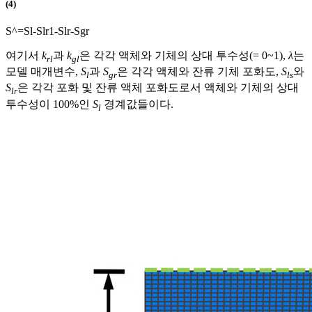
(4)
S
^
=
S
l
-
S
l
r
1
-
S
l
r
-
S
g
r
여기서
k
과
k
은 각각 액체와 기체의 상대 투수성(= 0~1),
λ
는
rl
gl
모델 매개변수,
S
과
S
은 각각 액체와 잔류 기체 포화도,
S
와
l
gr
ls
S
은 각각 포화 및 잔류 액체 포화도로서 액체와 기체의 상대
lr
투수성이 100%인
S
경계값들이다.
l