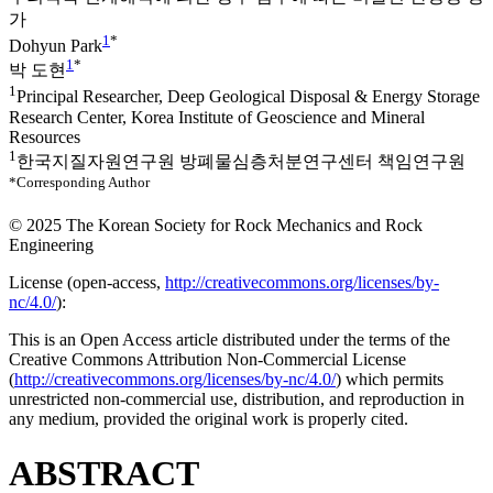
가
1
*
Dohyun Park
1
*
박 도현
1
Principal Researcher, Deep Geological Disposal & Energy Storage
Research Center, Korea Institute of Geoscience and Mineral
Resources
1
한국지질자원연구원 방폐물심층처분연구센터 책임연구원
*Corresponding Author
© 2025 The Korean Society for Rock Mechanics and Rock
Engineering
License (
open-access,
http://creativecommons.org/licenses/by-
nc/4.0/
):
This is an Open Access article distributed under the terms of the
Creative Commons Attribution Non-Commercial License
(
http://creativecommons.org/licenses/by-nc/4.0/
) which permits
unrestricted non-commercial use, distribution, and reproduction in
any medium, provided the original work is properly cited.
ABSTRACT