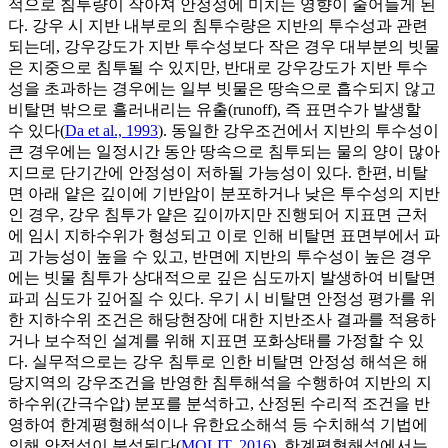
적으로 침투량이 작아져 안정성에 미치는 영향이 줄어들게 된
다. 강우 시 지반 내부로의 침투수량은 지반의 투수성과 관련
되는데, 강우강도가 지반 투수성보다 작은 경우 대부분의 빗물
은 지중으로 침투될 수 있지만, 반대로 강우강도가 지반 투수
성을 초과하는 경우에는 일부 빗물은 땅속으로 흡수되지 않고
비탈면 밖으로 흘러내리는 유출(runoff), 즉 표면수가 발생할
수 있다(
Da et al., 1993
). 동일한 강우조건에서 지반의 투수성이
큰 경우에는 일정시간 동안 땅속으로 침투되는 물의 양이 많아
지므로 단기간에 안정성이 저하될 가능성이 있다. 한편, 비탈
면 아래 얕은 깊이에 기반암이 분포하거나 낮은 투수성의 지반
인 경우, 강우 침투가 얕은 깊이까지만 진행되어 지표면 근처
에 임시 지하수위가 형성되고 이로 인해 비탈면 표면부에서 파
괴 가능성이 높을 수 있고, 반면에 지반의 투수성이 높은 경우
에는 빗물 침투가 상대적으로 깊은 심도까지 발생하여 비탈면
파괴 심도가 깊어질 수 있다. 우기 시 비탈면 안정성 평가를 위
한 지하수위 조건은 해당현장에 대한 지반조사 결과를 적용하
거나 보수적인 설계를 위해 지표면 포화상태를 가정할 수 있
다. 실무적으로는 강우 침투로 인한 비탈면 안정성 해석은 해
당지역의 강우조건을 반영한 침투해석을 수행하여 지반의 지
하수위(간극수압) 분포를 분석하고, 산정된 수리적 조건을 반
영하여 한계평형해석이나 유한요소해석 등 수치해석 기법에
의해 안정성이 분석된다(
MOLIT, 2016
). 한계평형해석에서는