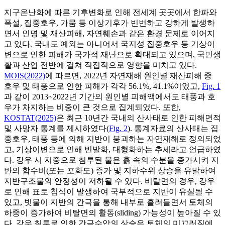
지구온난화에 따른 기후변화로 인해 전세계 곳곳에서 한파와
폭설, 집중호우, 가뭄 등 이상기후가 빈번하고 강하게 발생하
면서 인명 및 재산피해, 자연훼손과 같은 환경 문제로 이어지
고 있다. 국내도 예외는 아니어서 국지성 집중호우 등 기상이
변으로 인한 피해가 국가적 재난으로 확대되고 있으며, 국민생
활과 산업 전반에 걸쳐 직접적으로 영향을 미치고 있다.
MOIS(2022)
에 따르면, 2022년 자연재해 원인별 재산피해 중
호우 및 태풍으로 인한 피해가 각각 56.1%, 41.1%이었고,
Fig. 1
과 같이 2013~2022년 기간의 원인별 피해액에서도 태풍과 호
우가 차지하는 비중이 큰 것으로 집계되었다. 또한,
KOSTAT(2025)
은 최근 10년간 국내의 산사태로 인한 피해면적
및 사망자 통계를 제시하였다(
Fig. 2
). 통계자료의 산사태는 집
중호우, 태풍 등에 의해 지반이 붕괴하는 자연재해로 정의되었
고, 기상이변으로 인해 빈발화, 대형화하는 추세라고 언급하였
다. 강우 시 지중으로 침투된 물은 흙 속의 수분을 증가시켜 지
반의 함수비(또는 포화도) 증가 및 지하수위 상승을 유발하여
지반구조물의 안정성이 저하될 수 있다. 비탈면의 경우, 강우
로 인해 표토 침식이 발생하여 국부적으로 지반이 유실될 수
있고, 빗물이 지반의 간극을 통해 내부로 흘러들면서 토체의
하중이 증가하여 비탈면의 활동(sliding) 가능성이 높아질 수 있
다. 강우 침투로 인한 간극수압의 상승은 토체의 미끄러짐에