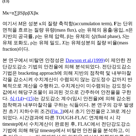
(13)
M
κ
=
n
∑
β
S
β
ρ
β
X
β
κ
여기서
M
은 성분 κ의 질량 축적항(accumulation term),
F
는 단위
면적을 흐르는 질량 유량(mass flux),
q
는 유체의 용출/용입,
n
은
지반의 공극률,
p
는 유체 압력, β는 유체의 상(fluid phase),
S
는
유체 포화도, ρ는 유체 밀도,
X
는 유체성분의 질량 비율(mass
fraction)이다.
본 연구에서 비탈면 안정성은
Dawson et al.(1999)
이 제안한 전
단강도감소 기법의 안전율에 의해 분석되었다. 전단강도감소
기법은 bracketing approach에 의해 지반의 점착력 및 내부마찰
각을 감소시켜 수치계산이 수렴되지 않는 강도정수 값까지 반
복적으로 계산을 수행하고, 수치계산이 미수렴되는 강도정수
값에서 해당구조물이 파괴된 것으로 간주하여 안전율을 구한
다.
식 (14)
~
(15)
는 강도감소 계수(임시 안전율)에 의해 감소된
점착력과 내부마찰각을 구하는 식들이다. 본 연구의 강우 발생
전 초기 지하수위 조건(
Fig. 3
)에서 초기 안전율은 2.38로 계산
되었다. 시간경과에 따른 TOUGH-FLAC 연계해석 시 각
timestep에서 수치계산이 완료된 후, FLAC에서 전단강도강소
기법에 의해 해당 timestep에서 비탈면 안전율을 분석하고, 이