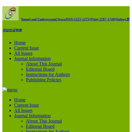
Tunnel and Underground Space
ISSN:1225-1275(Print) 2287-1748(Online)
한
국암반공학회
Home
Current Issue
All Issues
Journal Information
About This Journal
Editorial Board
Instructions for Authors
Publishing Policies
Home
Current Issue
All Issues
Journal Information
About This Journal
Editorial Board
Instructions for Authors