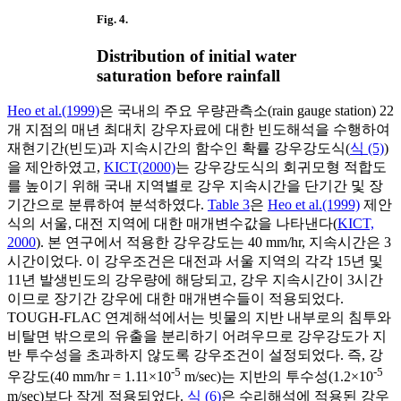
Fig. 4.
Distribution of initial water
saturation before rainfall
Heo et al.(1999)
은 국내의 주요 우량관측소(rain gauge station) 22
개 지점의 매년 최대치 강우자료에 대한 빈도해석을 수행하여
재현기간(빈도)과 지속시간의 함수인 확률 강우강도식(
식 (5)
)
을 제안하였고,
KICT(2000)
는 강우강도식의 회귀모형 적합도
를 높이기 위해 국내 지역별로 강우 지속시간을 단기간 및 장
기간으로 분류하여 분석하였다.
Table 3
은
Heo et al.(1999)
제안
식의 서울, 대전 지역에 대한 매개변수값을 나타낸다(
KICT,
2000
). 본 연구에서 적용한 강우강도는 40 mm/hr, 지속시간은 3
시간이었다. 이 강우조건은 대전과 서울 지역의 각각 15년 및
11년 발생빈도의 강우량에 해당되고, 강우 지속시간이 3시간
이므로 장기간 강우에 대한 매개변수들이 적용되었다.
TOUGH-FLAC 연계해석에서는 빗물의 지반 내부로의 침투와
비탈면 밖으로의 유출을 분리하기 어려우므로 강우강도가 지
반 투수성을 초과하지 않도록 강우조건이 설정되었다. 즉, 강
-5
-5
우강도(40 mm/hr = 1.11×10
m/sec)는 지반의 투수성(1.2×10
m/sec)보다 작게 적용되었다.
식 (6)
은 수리해석에 적용된 강우