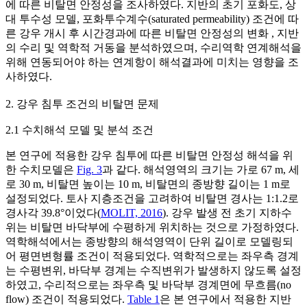
에 따른 비탈면 안정성을 조사하였다. 지반의 초기 포화도, 상
대 투수성 모델, 포화투수계수(saturated permeability) 조건에 따
른 강우 개시 후 시간경과에 따른 비탈면 안정성의 변화 , 지반
의 수리 및 역학적 거동을 분석하였으며, 수리역학 연계해석을
위해 연동되어야 하는 연계항이 해석결과에 미치는 영향을 조
사하였다.
2. 강우 침투 조건의 비탈면 문제
2.1 수치해석 모델 및 분석 조건
본 연구에 적용한 강우 침투에 따른 비탈면 안정성 해석을 위
한 수치모델은
Fig. 3
과 같다. 해석영역의 크기는 가로 67 m, 세
로 30 m, 비탈면 높이는 10 m, 비탈면의 종방향 길이는 1 m로
설정되었다. 토사 지층조건을 고려하여 비탈면 경사는 1:1.2로
경사각 39.8°이었다(
MOLIT, 2016
). 강우 발생 전 초기 지하수
위는 비탈면 바닥부에 수평하게 위치하는 것으로 가정하였다.
역학해석에서는 종방향의 해석영역이 단위 길이로 모델링되
어 평면변형률 조건이 적용되었다. 역학적으로는 좌우측 경계
는 수평변위, 바닥부 경계는 수직변위가 발생하지 않도록 설정
하였고, 수리적으로는 좌우측 및 바닥부 경계면에 무흐름(no
flow) 조건이 적용되었다.
Table 1
은 본 연구에서 적용한 지반