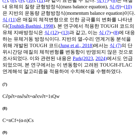
(7)
,
(8)
,
(9)
,
(10)
,
(11)
과 같이 표현될 수 있다.
식 (7)
~
(8)
은 매질
내 유체의 질량 균형방정식(mass balance equation),
식 (9)
~
(10)
은 지반의 운동량 균형방정식(momentum balance equation)이다.
식 (11)
은 매질의 체적변형으로 인한 공극률의 변화를 나타낸
다(
Touhidi-Baghini, 1998
). 본 연구에서 적용한 TOUGH 코드의
유체 지배방정식은
식 (12)
~
(13)
과 같고, 이는
식 (7)
~
(8)
에 대응
하는 유체거동 방정식이다. 지반의 열-수리 연계거동 분석을
위해 개발된 TOUGH 코드(
Jung et al., 2018
)에서는
식 (7)
의 단
위시간당 매질의 체적변형률 변동항이 반영되지 않은 것으로
조사되었다. 이와 관련된 내용은
Park(2023
,
2024)
에서도 언급
되었으며, 본 연구에서는 이 변동항이 고려된 TOUGH-FLAC
연계해석 알고리즘을 적용하여 수치해석을 수행하였다.
(7)
C
∂
p
∂
t
+
n
s
∂
s
∂
t
+
α
∂
ϵ
v
∂
t
=
1
s
Q
w
(8)
C
=
n
C
f
+
(
α
-
n
)
C
s
(9)