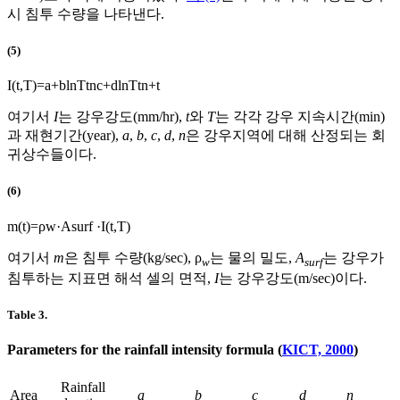
시 침투 수량을 나타낸다.
(5)
I
(
t
,
T
)
=
a
+
b
ln
T
t
n
c
+
d
ln
T
t
n
+
t
여기서
I
는 강우강도(mm/hr),
t
와
T
는 각각 강우 지속시간(min)
과 재현기간(year),
a
,
b
,
c
,
d
,
n
은 강우지역에 대해 산정되는 회
귀상수들이다.
(6)
m
(
t
)
=
ρ
w
·
A
surf
·
I
(
t
,
T
)
여기서
m
은 침투 수량(kg/sec), ρ
는 물의 밀도,
A
는 강우가
w
surf
침투하는 지표면 해석 셀의 면적,
I
는 강우강도(m/sec)이다.
Table 3.
Parameters for the rainfall intensity formula (
KICT, 2000
)
Rainfall
Area
a
b
c
d
n