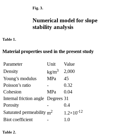
Fig. 3.
Numerical model for slope
stability analysis
Table 1.
Material properties used in the present study
Parameter
Unit
Value
3
Density
2,000
kg/m
Young’s modulus
MPa
45
Poisson’s ratio
-
0.32
Cohesion
MPa
0.04
Internal friction angle
Degrees
31
Porosity
-
0.4
2
-12
Saturated permeability
m
1.2×10
Biot coefficient
-
1.0
Table 2.