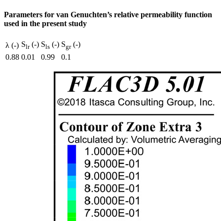
Parameters for van Genuchten’s relative permeability function
used in the present study
S
(-)
S
(-)
S
(-)
λ (-)
lr
ls
gr
0.88
0.01
0.99
0.1