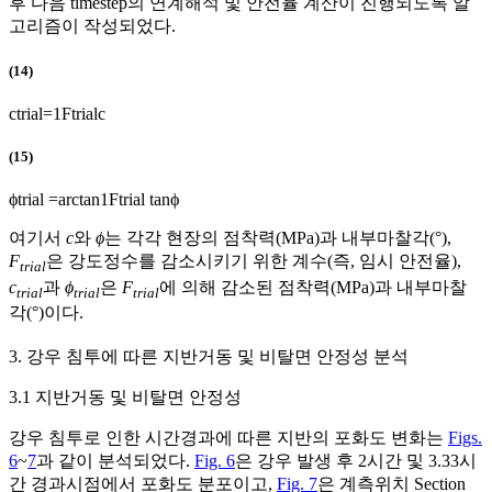
후 다음 timestep의 연계해석 및 안전율 계산이 진행되도록 알
고리즘이 작성되었다.
(14)
c
t
r
i
a
l
=
1
F
t
r
i
a
l
c
(15)
ϕ
trial
=
arctan
1
F
trial
tan
ϕ
여기서
c
와
ϕ
는 각각 현장의 점착력(MPa)과 내부마찰각(°),
F
은 강도정수를 감소시키기 위한 계수(즉, 임시 안전율),
trial
c
과
ϕ
은
F
에 의해 감소된 점착력(MPa)과 내부마찰
trial
trial
trial
각(°)이다.
3. 강우 침투에 따른 지반거동 및 비탈면 안정성 분석
3.1 지반거동 및 비탈면 안정성
강우 침투로 인한 시간경과에 따른 지반의 포화도 변화는
Figs.
6
~
7
과 같이 분석되었다.
Fig. 6
은 강우 발생 후 2시간 및 3.33시
간 경과시점에서 포화도 분포이고,
Fig. 7
은 계측위치 Section