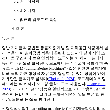
3.2 커터작용력
3.3 비에너지
3.4 암편의 입도분포 특성
4. 결 론
1. 서 론
암반 기계굴착 공법은 광물자원 개발 및 지하공간 시공에서 널
리 적용되며, 발파공법 적용이 곤란한 도심지와 같이 제약 조
건이 큰 구간이나 높은 안정성이 요구되는 해·하저터널에서
유리한 대안으로 활용된다. 로드헤더는 기계굴착 공법의 한 종
류로서 TBM (Tunnel Boring Machine)과 같은 전단면 굴착기에
비해 굴착 단면 형상을 자유롭게 형성할 수 있는 장점이 있어
자유단면 굴착기로 불리며(
Choi et al., 2024
), 로드헤더의 커팅
헤드에는 픽 커터가 소모성 굴착도구로 사용된다(
Chang et al.,
2023
). 픽 커터의 절삭 성능은 일반적으로 커터 작용력(절삭력,
수직력 등), 비에너지, 그리고 파쇄된 암편의 입도 특성(칩 형
상, 입도분포 등)으로 평가된다.
선형절삭시험(linear cutting machine test)은 기계굴착장비의 설