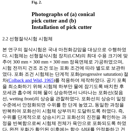
Fig. 2.
Photographs of (a) conical
pick cutter and (b)
Installation of pick cutter
2.2 선형절삭시험 시험체
본 연구의 절삭시험은 국내 마천화강암을 대상으로 수행하였
다. 시험체는 선형절삭시험 장치(LCM)의 최대 수용 크기에 맞
추어 300 mm × 300 mm × 300 mm 정육면체로 가공하였으며,
시험 전까지 건조 조건 또는 포화 조건에 따라 별도로 보관하
였다. 포화 조건 시험체는 단계적 포화(progressive saturation) 절
차(
Colback and Wiid, 1965
)를 적용하여 제작하였다. 공기 포획
을 최소화하기 위해 시험체 하부만 물에 잠기도록 배치한 후
모세관 흡수에 의해 물이 상승하면서 나타나는 포화선(젖음
선, wetting front)의 상승을 관찰하였다. 포화선의 상승이 일정
수준에서 안정화되면 수위를 한 단계 높였고, 동일한 과정을
반복하여 포화선이 시험체 상부까지 도달하도록 하였다. 즉,
수위를 단계적으로 상승시키고 포화선의 진전을 확인하는 과
정을 반복함으로써 시험체 전체가 육안으로 포화되도록 하였
다. 완전 포화가 확인된 이후에는 함수 상태를 안정화하고 건