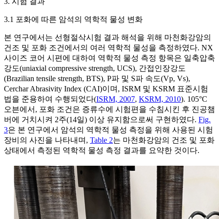
3. 시험 결과
3.1 포화에 따른 암석의 역학적 물성 변화
본 연구에서는 선형절삭시험 결과 해석을 위해 마천화강암의
건조 및 포화 조건에서의 여러 역학적 물성을 측정하였다. NX
사이즈 코어 시편에 대하여 역학적 물성 측정 항목은 일축압축
강도(uniaxial compressive strength, UCS), 간접인장강도
(Brazilian tensile strength, BTS), P파 및 S파 속도(Vp, Vs),
Cerchar Abrasivity Index (CAI)이며, ISRM 및 KSRM 표준시험
법을 준용하여 수행되었다(
ISRM, 2007
,
KSRM, 2010
). 105°C
오븐에서, 포화 조건은 증류수에 시험편을 수침시킨 후 진공챔
버에 거치시켜 2주(14일) 이상 유지함으로써 구현하였다.
Fig.
3
은 본 연구에서 암석의 역학적 물성 측정을 위해 사용된 시험
장비의 사진을 나타내며,
Table 2
는 마천화강암의 건조 및 포화
상태에서 측정된 역학적 물성 측정 결과를 요약한 것이다.