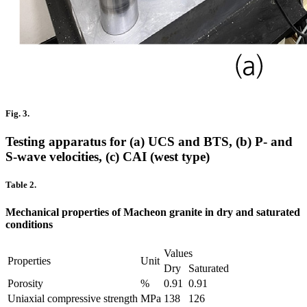
Fig. 3.
Testing apparatus for (a) UCS and BTS, (b) P- and
S-wave velocities, (c) CAI (west type)
Table 2.
Mechanical properties of Macheon granite in dry and saturated
conditions
Values
Properties
Unit
Dry
Saturated
Porosity
%
0.91
0.91
Uniaxial compressive strength
MPa
138
126