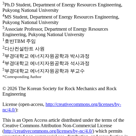
3
Ph.D Student, Department of Energy Resources Engineering,
Pukyong National University
4
MS Student, Department of Energy Resources Engineering,
Pukyong National University
5
Associate Professor, Department of Energy Resources
Engineering, Pukyong National University
1
호반TBM 주임
2
다산컨설탄트 사원
3
부경대학교 에너지자원공학과 박사과정
4
부경대학교 에너지자원공학과 석사과정
5
부경대학교 에너지자원공학과 부교수
*Corresponding Author
© 2026 The Korean Society for Rock Mechanics and Rock
Engineering
License (
open-access,
http://creativecommons.org/licenses/by-
nc/4.0/
):
This is an Open Access article distributed under the terms of the
Creative Commons Attribution Non-Commercial License
(
http://creativecommons.org/licenses/by-nc/4.0/
) which permits