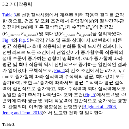
3.2 커터작용력
Table 3
은 선형절삭시험에서 계측된 커터 작용력 결과를 요약
한 것으로, 건조 및 포화 조건에서 관입깊이(
d
)와 절삭간격-관
입깊이비(
s
/
d
)에 따른 절삭력(
F
)과 수직력(
F
)의 평균값
c
n
(
F
,
F
) 및 최대값(
F
,
F
)을 정리하였다.
c_mean
n_mean
c_peak
n_peak
Fig. 4
와
Fig. 5
는 각각 건조 및 포화 상태에서
s
/
d
변화에 따른
평균 작용력과 최대 작용력의 변화를 함께 도시한 결과이다.
전반적으로 모든 조건에서 관입깊이가 증가할수록 작용력의
절대 수준이 증가하는 경향이 명확하며,
s
/
d
가 증가함에 따라
평균 및 최대 작용력 역시 전반적으로 증가하는 일반적인 결과
가 얻어졌다. 구체적으로,
Fig. 4
의 건조 조건에서는
d
가 3, 5, 7
mm로 증가함에 따라 절삭력과 수직력의 평균, 최대값이 모두
증가하며, 또한
s
/
d
증가에 따라서도 평균 수직력과 평균 절삭
력이 점진적으로 증가하고, 최대 수직력과 최대 절삭력에서도
동일한 증가 추세가 나타난다. 포화 조건(
Fig. 5
)에서도
d
및
s
/
d
변화에 따라 평균 및 최대 작용력이 전반적으로 증가하는 경향
이 관찰되며, 이러한 경향성은 선행연구(
Bilgin et al., 2006
,
Jeong and Jeon, 2018
)에서 보고한 것과 잘 일치한다.
Table 3.