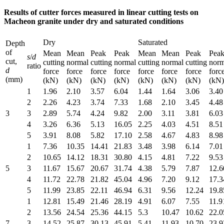
Results of cutter forces measured in linear cutting tests on
Macheon granite under dry and saturated conditions
Dry
Saturated
Depth
of
Mean
Mean
Peak
Peak
Mean
Mean
Peak
Pea
s
/
d
cut,
cutting
normal
cutting
normal
cutting
normal
cutting
norm
ratio
d
force
force
force
force
force
force
force
forc
(mm)
(kN)
(kN)
(kN)
(kN)
(kN)
(kN)
(kN)
(kN)
1
1.96
2.10
3.57
6.04
1.44
1.64
3.06
3.40
2
2.26
4.23
3.74
7.33
1.68
2.10
3.45
4.48
3
3
2.89
5.74
4.24
9.82
2.00
3.11
3.81
6.03
4
3.26
6.36
5.13
16.05
2.25
4.03
4.51
8.51
5
3.91
8.08
5.82
17.10
2.58
4.67
4.83
8.98
1
7.36
10.35
14.41
21.83
3.48
3.98
6.14
7.01
2
10.65
14.12
18.31
30.80
4.15
4.81
7.22
9.53
5
3
11.67
15.67
20.67
31.74
4.38
5.79
7.87
12.6
4
11.72
22.78
21.82
45.04
4.96
7.20
9.12
17.3
5
11.99
23.85
22.11
46.94
6.31
9.56
12.24
19.8
1
12.81
15.49
21.46
28.19
4.91
6.07
7.55
11.9
2
13.56
24.54
25.36
44.15
5.3
10.47
10.62
22.0
7
3
14.52
25.87
30.13
45.91
5.41
11.93
10.70
23.9