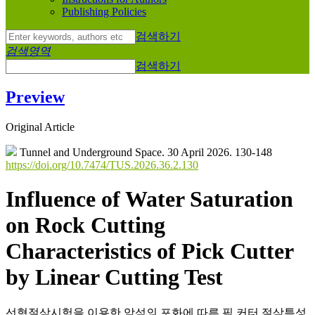
Publishing Policies
검색하기
검색영역
검색하기
Preview
Original Article
Tunnel and Underground Space. 30 April 2026. 130-148
https://doi.org/10.7474/TUS.2026.36.2.130
Influence of Water Saturation
on Rock Cutting
Characteristics of Pick Cutter
by Linear Cutting Test
선형절삭시험을 이용한 암석의 포화에 따른 픽 커터 절삭특성