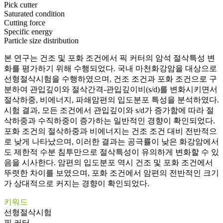
Pick cutter
Saturated condition
Cutting force
Specific energy
Particle size distribution
본 연구는 건조 및 포화 조건에서 픽 커터의 암석 절삭특성 변
화를 평가하기 위해 수행되었다. 국내 마천화강암을 대상으로
선형절삭시험을 수행하였으며, 건조 조건과 포화 조건으로 구
분하여 관입깊이와 절삭간격-관입깊이비(s/d)를 변화시키면서
절삭하중, 비에너지, 파쇄암편의 입도분포 특성을 분석하였다.
시험 결과, 모든 조건에서 관입깊이와 s/d가 증가함에 따라 절
삭하중과 수직하중이 증가하는 일반적인 경향이 확인되었다.
포화 조건의 절삭하중과 비에너지는 건조 조건 대비 전반적으
로 낮게 나타났으며, 이러한 결과는 공극률이 낮은 화강암에서
도 제한적 수분 침투만으로 절삭특성이 유의하게 변화할 수 있
음을 시사한다. 암편의 입도분포 역시 건조 및 포화 조건에서
뚜렷한 차이를 보였으며, 포화 조건에서 암편의 전반적인 크기
가 상대적으로 커지는 경향이 확인되었다.
키워드
선형절삭시험
픽 커터