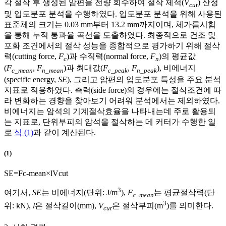
각 절삭 후 생성된 암편을 전량 회수하여 절삭 체적(
V
) 산정
cut
및 입도분포 분석을 수행하였다. 입도분포 분석을 위해 사용된
표준체의 크기는 0.03 mm부터 13.2 mm까지이며, 체가름시험
을 통해 누적 통과율 곡선을 도출하였다. 최종적으로 건조 및
포화 조건에서의 절삭 성능을 종합적으로 평가하기 위해 절삭
력(cutting force,
F
)과 수직력(normal force,
F
)의 평균값
c
n
(
F
,
F
)과 최대값(
F
,
F
), 비에너지
c_mean
n_mean
c_peak
n_peak
(specific energy,
SE
), 그리고 암편의 입도분포 특성을 주요 분석
지표로 적용하였다. 측력(side force)의 경우에는 절삭조건에 따
라 변화하는 경향을 찾아보기 어려워 분석에서는 제외하였다.
비에너지는 암석의 기계절삭효율을 나타내는데 주로 활용되
는 지표로, 단위부피의 암석을 절삭하는 데 커터가 수행한 일
로
식 (1)
과 같이 계산된다.
(1)
S
E
=
F
c
-
m
e
a
n
×
l
V
c
u
t
3
여기서,
SE
는 비에너지(단위: J/m
),
F
는 평균절삭력(단
c_mean
3
위: kN),
l
은 절삭길이(mm),
V
은 절삭부피(m
)를 의미한다.
cut