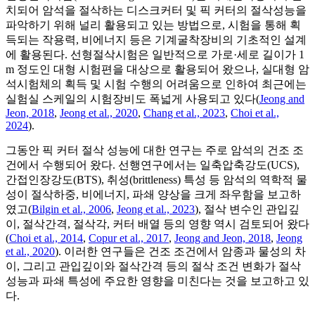
치되어 암석을 절삭하는 디스크커터 및 픽 커터의 절삭성능을
파악하기 위해 널리 활용되고 있는 방법으로, 시험을 통해 획
득되는 작용력, 비에너지 등은 기계굴착장비의 기초적인 설계
에 활용된다. 선형절삭시험은 일반적으로 가로·세로 길이가 1
m 정도인 대형 시험편을 대상으로 활용되어 왔으나, 실대형 암
석시험체의 획득 및 시험 수행의 어려움으로 인하여 최근에는
실험실 스케일의 시험장비도 폭넓게 사용되고 있다(
Jeong and
Jeon, 2018
,
Jeong et al., 2020
,
Chang et al., 2023
,
Choi et al.,
2024
).
그동안 픽 커터 절삭 성능에 대한 연구는 주로 암석의 건조 조
건에서 수행되어 왔다. 선행연구에서는 일축압축강도(UCS),
간접인장강도(BTS), 취성(brittleness) 특성 등 암석의 역학적 물
성이 절삭하중, 비에너지, 파쇄 양상을 크게 좌우함을 보고하
였고(
Bilgin et al., 2006
,
Jeong et al., 2023
), 절삭 변수인 관입깊
이, 절삭간격, 절삭각, 커터 배열 등의 영향 역시 검토되어 왔다
(
Choi et al., 2014
,
Copur et al., 2017
,
Jeong and Jeon, 2018
,
Jeong
et al., 2020
). 이러한 연구들은 건조 조건에서 암종과 물성의 차
이, 그리고 관입깊이와 절삭간격 등의 절삭 조건 변화가 절삭
성능과 파쇄 특성에 주요한 영향을 미친다는 것을 보고하고 있
다.