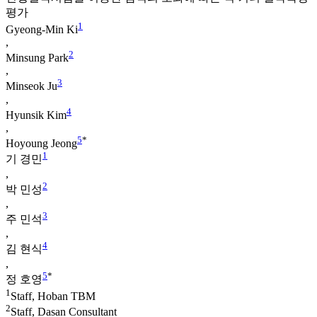
평가
1
Gyeong-Min Ki
,
2
Minsung Park
,
3
Minseok Ju
,
4
Hyunsik Kim
,
5
*
Hoyoung Jeong
1
기 경민
,
2
박 민성
,
3
주 민석
,
4
김 현식
,
5
*
정 호영
1
Staff, Hoban TBM
2
Staff, Dasan Consultant