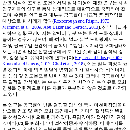
반면 암석이 포화된 조건에서의 절삭 거동에 대한 연구는 해외
연구자들의 연구를 통해 상대적으로 제한적으로 축적되어 왔
으며, 수행된 연구들은 대부분 공극률이 비교적 큰 퇴적암을
대상으로 한 사례가 많다(
Roxborough and Rispin, 1973
,
Mammen et al., 2009
,
Abu Bakar and Gertsch, 2013
). 심부 터널과
지하수 영향 구간에서는 암반이 부분 또는 완전 포화 상태에
놓이는 경우가 많으며, 해·하저터널과 심부 드릴링에서도 포
화 및 공극수압 환경에서 굴착이 수행된다. 이러한 포화상태에
서는 기존의 많은 선행연구에서 보고된 것과 같이 암석의 강
도, 강성 등이 유의미하게 변화하며(
Erguler and Ulusay, 2009
,
Karakul and Ulusay, 2013
,
Choi et al., 2018
), 이는 절삭 과정의 균
열 전파와 파쇄 영역 발달에 영향을 미쳐 절삭하중, 비에너지,
칩 생성 및 입도분포를 변화시킬 수 있다. 그러나 공극률이 낮
은 결정질 암석에서는 수분 침투가 제한적이라는 이유로 포화
영향을 정량적으로 다룬 자료가 충분하지 않은 것으로 파악되
고 있다.
본 연구는 공극률이 낮은 결정질 암석인 국내 마천화강암을 대
상으로 건조 및 완전 포화 조건에서 픽 커터의 절삭특성 변화
를 선형절삭시험으로 평가하였다. 관입깊이와 절삭간격-관입
깊이비(s/d)를 변화시키며 절삭하중과 수직하중, 비에너지를
비교하고, 암편의 입도분포를 통해 파쇄 특성 변화를 분석하였