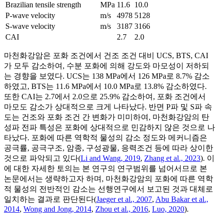
Brazilian tensile strength
MPa
11.6
10.0
P-wave velocity
m/s
4978
5128
S-wave velocity
m/s
3187
3166
CAI
2.7
2.0
마천화강암은 포화 조건에서 건조 조건 대비 UCS, BTS, CAI
가 모두 감소하여, 수분 포화에 의해 강도와 마모성이 저하되
는 경향을 보였다. UCS는 138 MPa에서 126 MPa로 8.7% 감소
하였고, BTS는 11.6 MPa에서 10.0 MPa로 13.8% 감소하였다.
또한 CAI는 2.7에서 2.0으로 25.9% 감소하여, 포화 조건에서
마모도 감소가 상대적으로 크게 나타났다. 반면 P파 및 S파 속
도는 건조와 포화 조건 간 변화가 미미하여, 마천화강암의 탄
성파 전파 특성은 포화에 상대적으로 민감하지 않은 것으로 나
타났다. 포화에 따른 역학적 물성의 감소 정도와 메커니즘은
공극률, 공극구조, 암종, 구성광물, 응력조건 등에 따라 상이한
것으로 파악되고 있다(
Li and Wang, 2019
,
Zhang et al., 2023
). 이
에 대한 자세한 토의는 본 연구의 연구범위를 넘어서므로 본
논문에서는 생략하고자 하며, 마천화강암의 포화에 따른 역학
적 물성의 전반적인 감소는 선행연구에서 보고된 것과 대체로
일치하는 결과로 판단된다(
Jaeger et al., 2007
,
Abu Bakar et al.,
2014
,
Wong and Jong, 2014
,
Zhou et al., 2016
,
Luo, 2020
).