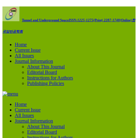
Tunnel and Underground Space
ISSN:1225-1275(Print) 2287-1748(Online)
한
국암반공학회
Home
Current Issue
All Issues
Journal Information
About This Journal
Editorial Board
Instructions for Authors
Publishing Policies
Home
Current Issue
All Issues
Journal Information
About This Journal
Editorial Board
Instructions for Authors