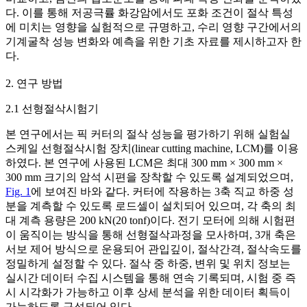
다. 이를 통해 저공극률 화강암에서도 포화 조건이 절삭 특성
에 미치는 영향을 실험적으로 규명하고, 수리 영향 구간에서의
기계굴착 성능 변화와 예측을 위한 기초 자료를 제시하고자 한
다.
2. 연구 방법
2.1 선형절삭시험기
본 연구에서는 픽 커터의 절삭 성능을 평가하기 위해 실험실
스케일 선형절삭시험 장치(linear cutting machine, LCM)를 이용
하였다. 본 연구에 사용된 LCM은 최대 300 mm × 300 mm ×
300 mm 크기의 암석 시편을 장착할 수 있도록 설계되었으며,
Fig. 1
에 보여진 바와 같다. 커터에 작용하는 3축 직교 하중 성
분을 계측할 수 있도록 로드셀이 설치되어 있으며, 각 축의 최
대 계측 용량은 200 kN(20 tonf)이다. 전기 모터에 의해 시험편
이 움직이는 방식을 통해 선형절삭과정을 모사하며, 3개 축은
서보 제어 방식으로 운용되어 관입깊이, 절삭간격, 절삭속도를
정밀하게 설정할 수 있다. 절삭 중 하중, 변위 및 위치 정보는
실시간 데이터 수집 시스템을 통해 연속 기록되며, 시험 중 즉
시 시각화가 가능하고 이후 상세 분석을 위한 데이터 획득이
가능하도록 구성되어 있다.