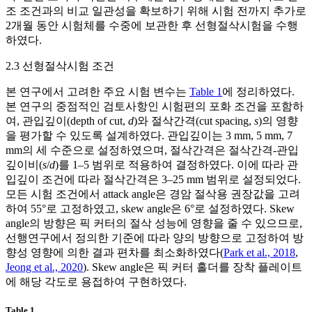
조 조건과의 비교 일관성을 확보하기 위해 시험 전까지 추가로
2개월 동안 시험체를 수중에 보관한 후 선형절삭시험을 수행
하였다.
2.3 선형절삭시험 조건
본 연구에서 고려한 주요 시험 변수는
Table 1
에 정리하였다.
본 연구의 중점적인 검토사항인 시험편의 포화 조건을 포함하
여, 관입깊이(depth of cut,
d
)와 절삭간격(cut spacing,
s
)의 영향
을 평가할 수 있도록 설계하였다. 관입깊이는 3 mm, 5 mm, 7
mm의 세 수준으로 설정하였으며, 절삭간격은 절삭간격-관입
깊이비(
s
/
d
)를 1–5 범위로 적용하여 결정하였다. 이에 따라 관
입깊이 조건에 따라 절삭간격은 3–25 mm 범위로 설정되었다.
모든 시험 조건에서 attack angle은 경암 절삭용 권장값을 고려
하여 55°로 고정하였고, skew angle은 6°로 설정하였다. Skew
angle의 방향은 픽 커터의 절삭 성능에 영향을 줄 수 있으므로,
선행연구에서 정의한 기준에 따라 양의 방향으로 고정하여 방
향성 영향에 의한 결과 편차를 최소화하였다(
Park et al., 2018
,
Jeong et al., 2020
). Skew angle은 픽 커터 홀더를 장착 플레이트
에 해당 각도로 용접하여 구현하였다.
Table 1.