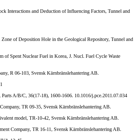
ck Interactions and Deduction of Influencing Factors, Tunnel and
d Zone of Deposition Hole in the Geological Repository, Tunnel and
em of Spent Nuclear Fuel in Korea, J. Nucl. Fuel Cycle Waste
ompany, R 06-103, Svensk Kärnbränslehantering AB.
81
th, Parts A/B/C, 36(17-18), 1600-1606.
10.1016/j.pce.2011.07.034
nt Company, TR 09-35, Svensk Kärnbränslehantering AB.
-equivalent model, TR-10-42, Svensk Kärnbränslehantering AB.
nagement Company, TR 16-11, Svensk Kärnbränslehantering AB.