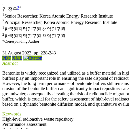
,
2
*
김 정우
1
Senior Researcher, Korea Atomic Energy Research Institute
2
Principal Researcher, Korea Atomic Energy Research Institute
1
한국원자력연구원 선임연구원
2
한국원자력연구원 책임연구원
*Corresponding Author
31 August 2023. pp. 228-243
PDF
XML
Abstract
Bentonite is widely recognized and utilized as a buffer material in hig
buffers play an important role in ensuring the safe disposal of radioac
However, the long-term performance of bentonite buffers still remains
erosion of the bentonite buffer can significantly impact repository saf
groundwater, consequently elevating the risk of radionuclide migration
buffer, which is crucial for the safety assessment of high-level radioa
based on a dynamic bentonite diffusion model, and quantitative evaluat
Keywords
High-level radioactive waste repository
Performance assessment