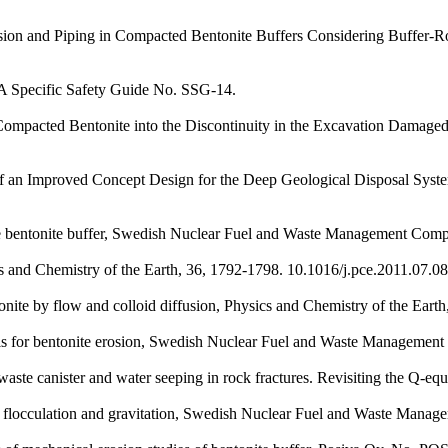
sion and Piping in Compacted Bentonite Buffers Considering Buffer-Ro
AEA Specific Safety Guide No. SSG-14.
 Compacted Bentonite into the Discontinuity in the Excavation Damage
l of an Improved Concept Design for the Deep Geological Disposal Syst
of the bentonite buffer, Swedish Nuclear Fuel and Waste Management C
ics and Chemistry of the Earth, 36, 1792-1798.
10.1016/j.pce.2011.07.0
tonite by flow and colloid diffusion, Physics and Chemistry of the Ear
els for bentonite erosion, Swedish Nuclear Fuel and Waste Manageme
 waste canister and water seeping in rock fractures. Revisiting the Q
t of flocculation and gravitation, Swedish Nuclear Fuel and Waste Ma