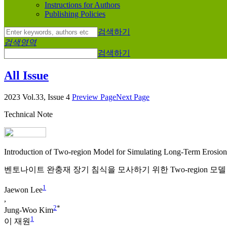
Instructions for Authors
Publishing Policies
검색하기
검색영역
검색하기
All Issue
2023 Vol.33, Issue 4
Preview Page
Next Page
Technical Note
Introduction of Two-region Model for Simulating Long-Term Erosion
벤토나이트 완충재 장기 침식을 모사하기 위한 Two-region 모델
1
Jaewon Lee
,
2
*
Jung-Woo Kim
1
이 재원