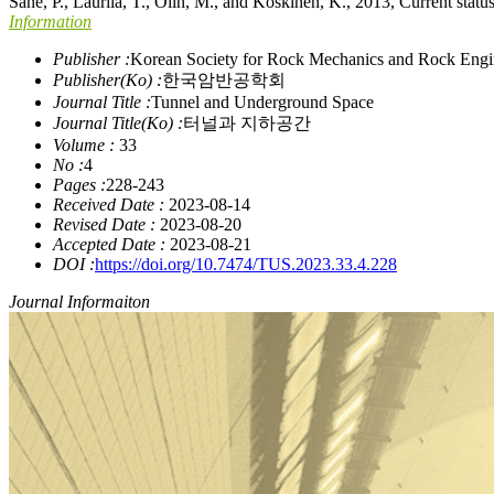
Sane, P., Laurila, T., Olin, M., and Koskinen, K., 2013, Current stat
Information
Publisher :
Korean Society for Rock Mechanics and Rock Engi
Publisher(Ko) :
한국암반공학회
Journal Title :
Tunnel and Underground Space
Journal Title(Ko) :
터널과 지하공간
Volume :
33
No :
4
Pages :
228-243
Received Date :
2023-08-14
Revised Date :
2023-08-20
Accepted Date :
2023-08-21
DOI :
https://doi.org/10.7474/TUS.2023.33.4.228
Journal Informaiton