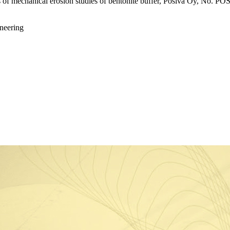
us of mechanical erosion studies of bentonite buffer, Posiva Oy, No. P
neering