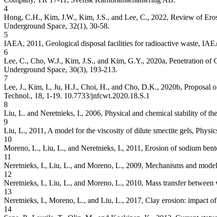
4
Hong, C.H., Kim, J.W., Kim, J.S., and Lee, C., 2022, Review of Ero
Underground Space, 32(1), 30-58.
5
IAEA, 2011, Geological disposal facilities for radioactive waste, I
6
Lee, C., Cho, W.J., Kim, J.S., and Kim, G.Y., 2020a, Penetration of
Underground Space, 30(3), 193-213.
7
Lee, J., Kim, I., Ju, H.J., Choi, H., and Cho, D.K., 2020b, Proposa
Technol., 18, 1-19.
10.7733/jnfcwt.2020.18.S.1
8
Liu, L. and Neretnieks, I., 2006, Physical and chemical stability 
9
Liu, L., 2011, A model for the viscosity of dilute smectite gels, Phys
10
Moreno, L., Liu, L., and Neretnieks, I., 2011, Erosion of sodium ben
11
Neretnieks, I., Liu, L., and Moreno, L., 2009, Mechanisms and mod
12
Neretnieks, I., Liu, L., and Moreno, L., 2010, Mass transfer between
13
Neretnieks, I., Moreno, L., and Liu, L., 2017, Clay erosion: impac
14