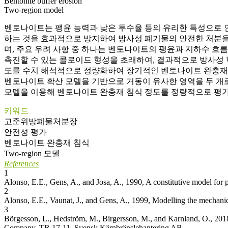
Bentonite buffer erosion
Two-region model
벤토나이트는 팽윤 능력과 낮은 투수율 등의 유리한 특성으로 
하는 것을 효과적으로 방지하여 방사성 폐기물의 안전한 처분을
며, 주요 우려 사항 중 하나는 벤토나이트의 팽윤과 지하수 
촉진할 수 있는 콜로이드 형성을 초래하여, 결과적으로 방사성 
도를 수치 해석적으로 정량화하여 장기적인 벤토나이트 완충재의
벤토나이트 확산 모델을 기반으로 거동이 유사한 영역을 두 개로 
모델을 이용해 벤토나이트 완충재 침식 정도를 정량적으로 평
키워드
고준위방폐물처분장
안전성 평가
벤토나이트 완충재 침식
Two-region 모델
References
1
Alonso, E.E., Gens, A., and Josa, A., 1990, A constitutive model for p
2
Alonso, E.E., Vaunat, J., and Gens, A., 1999, Modelling the mechani
3
Börgesson, L., Hedström, M., Birgersson, M., and Karnland, O., 2018
Company, TR 17-11, Svensk Kärnbränslehantering AB.