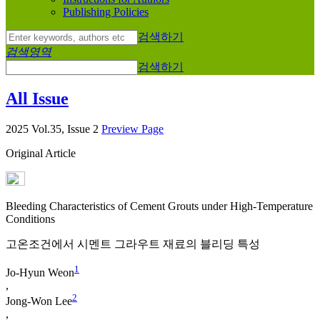
Publishing Policies
검색하기
검색영역
검색하기
All Issue
2025 Vol.35, Issue 2
Preview Page
Original Article
Bleeding Characteristics of Cement Grouts under High-Temperature
Conditions
고온조건에서 시멘트 그라우트 재료의 블리딩 특성
1
Jo-Hyun Weon
,
2
Jong-Won Lee
,