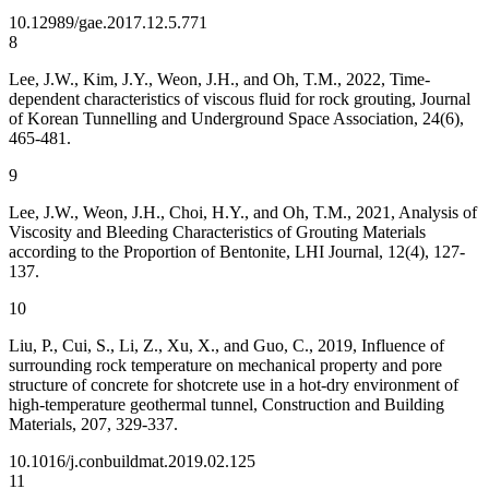
10.12989/gae.2017.12.5.771
8
Lee, J.W., Kim, J.Y., Weon, J.H., and Oh, T.M., 2022, Time-
dependent characteristics of viscous fluid for rock grouting, Journal
of Korean Tunnelling and Underground Space Association, 24(6),
465-481.
9
Lee, J.W., Weon, J.H., Choi, H.Y., and Oh, T.M., 2021, Analysis of
Viscosity and Bleeding Characteristics of Grouting Materials
according to the Proportion of Bentonite, LHI Journal, 12(4), 127-
137.
10
Liu, P., Cui, S., Li, Z., Xu, X., and Guo, C., 2019, Influence of
surrounding rock temperature on mechanical property and pore
structure of concrete for shotcrete use in a hot-dry environment of
high-temperature geothermal tunnel, Construction and Building
Materials, 207, 329-337.
10.1016/j.conbuildmat.2019.02.125
11