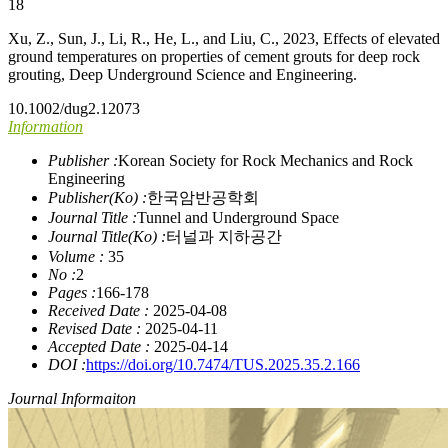
18
Xu, Z., Sun, J., Li, R., He, L., and Liu, C., 2023, Effects of elevated
ground temperatures on properties of cement grouts for deep rock
grouting, Deep Underground Science and Engineering.
10.1002/dug2.12073
Information
Publisher :
Korean Society for Rock Mechanics and Rock
Engineering
Publisher(Ko) :
한국암반공학회
Journal Title :
Tunnel and Underground Space
Journal Title(Ko) :
터널과 지하공간
Volume :
35
No :
2
Pages :
166-178
Received Date :
2025-04-08
Revised Date :
2025-04-11
Accepted Date :
2025-04-14
DOI :
https://doi.org/10.7474/TUS.2025.35.2.166
Journal Informaiton