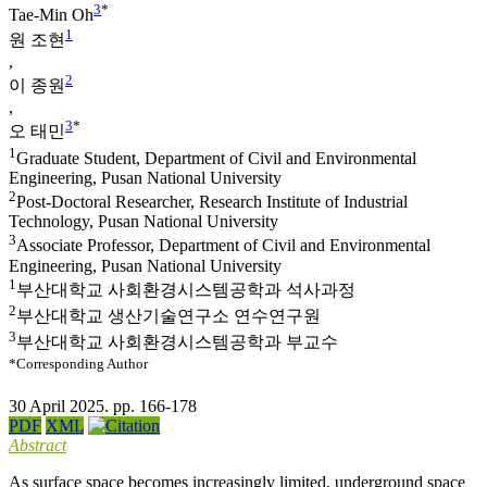
3
*
Tae-Min Oh
1
원 조현
,
2
이 종원
,
3
*
오 태민
1
Graduate Student, Department of Civil and Environmental
Engineering, Pusan National University
2
Post-Doctoral Researcher, Research Institute of Industrial
Technology, Pusan National University
3
Associate Professor, Department of Civil and Environmental
Engineering, Pusan National University
1
부산대학교 사회환경시스템공학과 석사과정
2
부산대학교 생산기술연구소 연수연구원
3
부산대학교 사회환경시스템공학과 부교수
*Corresponding Author
30 April 2025. pp. 166-178
PDF
XML
Abstract
As surface space becomes increasingly limited, underground space