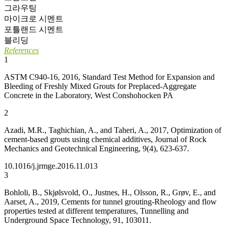
그라우팅
마이크로 시멘트
포틀랜드 시멘트
블리딩
References
1
ASTM C940-16, 2016, Standard Test Method for Expansion and
Bleeding of Freshly Mixed Grouts for Preplaced-Aggregate
Concrete in the Laboratory, West Conshohocken PA
2
Azadi, M.R., Taghichian, A., and Taheri, A., 2017, Optimization of
cement-based grouts using chemical additives, Journal of Rock
Mechanics and Geotechnical Engineering, 9(4), 623-637.
10.1016/j.jrmge.2016.11.013
3
Bohloli, B., Skjølsvold, O., Justnes, H., Olsson, R., Grøv, E., and
Aarset, A., 2019, Cements for tunnel grouting-Rheology and flow
properties tested at different temperatures, Tunnelling and
Underground Space Technology, 91, 103011.