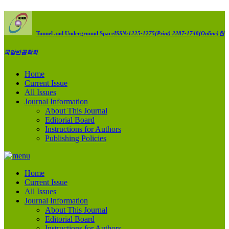
Tunnel and Underground Space
ISSN:1225-1275(Print) 2287-1748(Online)
한
국암반공학회
Home
Current Issue
All Issues
Journal Information
About This Journal
Editorial Board
Instructions for Authors
Publishing Policies
Home
Current Issue
All Issues
Journal Information
About This Journal
Editorial Board
Instructions for Authors