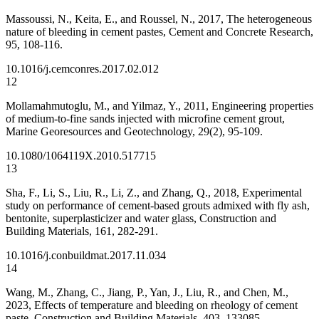
Massoussi, N., Keita, E., and Roussel, N., 2017, The heterogeneous
nature of bleeding in cement pastes, Cement and Concrete Research,
95, 108-116.
10.1016/j.cemconres.2017.02.012
12
Mollamahmutoglu, M., and Yilmaz, Y., 2011, Engineering properties
of medium-to-fine sands injected with microfine cement grout,
Marine Georesources and Geotechnology, 29(2), 95-109.
10.1080/1064119X.2010.517715
13
Sha, F., Li, S., Liu, R., Li, Z., and Zhang, Q., 2018, Experimental
study on performance of cement-based grouts admixed with fly ash,
bentonite, superplasticizer and water glass, Construction and
Building Materials, 161, 282-291.
10.1016/j.conbuildmat.2017.11.034
14
Wang, M., Zhang, C., Jiang, P., Yan, J., Liu, R., and Chen, M.,
2023, Effects of temperature and bleeding on rheology of cement
paste, Construction and Building Materials, 403, 133085.